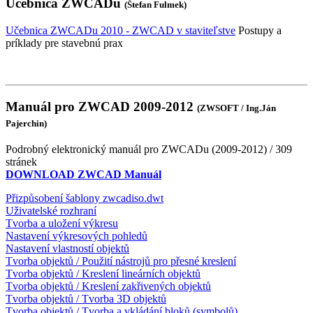
Učebnica ZWCADu
(Štefan Fulmek)
Učebnica ZWCADu 2010 - ZWCAD v staviteľstve
Postupy a
príklady pre stavebnú prax
Manuál pro ZWCAD 2009-2012
(ZWSOFT / Ing.Ján
Pajerchin)
Podrobný elektronický manuál pro ZWCADu (2009-2012) / 309
stránek
DOWNLOAD ZWCAD Manuál
Přizpůsobení šablony zwcadiso.dwt
Uživatelské rozhraní
Tvorba a uložení výkresu
Nastavení výkresových pohledů
Nastavení vlastností objektů
Tvorba objektů / Použití nástrojů pro přesné kreslení
Tvorba objektů / Kreslení lineárních objektů
Tvorba objektů / Kreslení zakřivených objektů
Tvorba objektů / Tvorba 3D objektů
Tvorba objektů / Tvorba a vkládání bloků (symbolů)