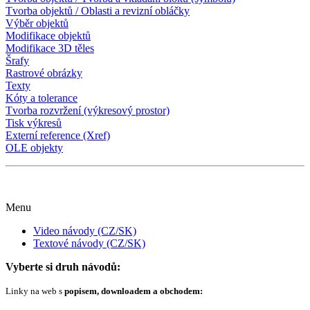
Tvorba objektů / Oblasti a revizní obláčky
Výběr objektů
Modifikace objektů
Modifikace 3D těles
Šrafy
Rastrové obrázky
Texty
Kóty a tolerance
Tvorba rozvržení (výkresový prostor)
Tisk výkresů
Externí reference (Xref)
OLE objekty
Menu
Video návody (CZ/SK)
Textové návody (CZ/SK)
Vyberte si druh návodů:
Linky na web s
popisem, downloadem a obchodem: