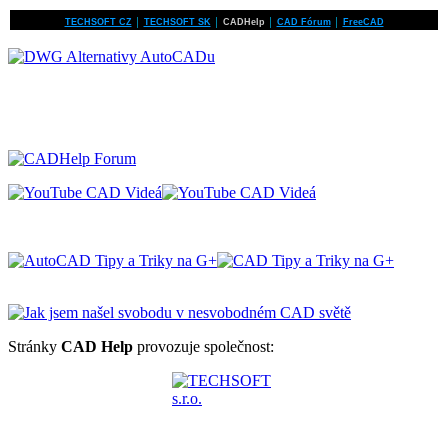
TECHSOFT CZ
│
TECHSOFT SK
│
CADHelp
│
CAD Fórum
│
FreeCAD
Stránky
CAD Help
provozuje společnost: