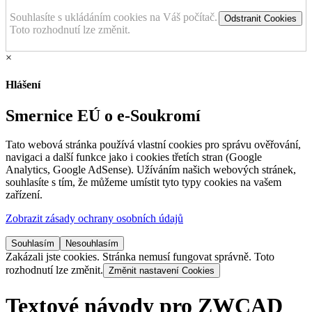
Souhlasíte s ukládáním cookies na Váš počítač.
Odstranit Cookies
Toto rozhodnutí lze změnit.
×
Hlášení
Smernice EÚ o e-Soukromí
Tato webová stránka používá vlastní cookies pro správu ověřování,
navigaci a další funkce jako i cookies třetích stran (Google
Analytics, Google AdSense). Užíváním našich webových stránek,
souhlasíte s tím, že můžeme umístit tyto typy cookies na vašem
zařízení.
Zobrazit zásady ochrany osobních údajů
Souhlasím
Nesouhlasím
Zakázali jste cookies. Stránka nemusí fungovat správně. Toto
rozhodnutí lze změnit.
Změnit nastavení Cookies
Textové návody pro ZWCAD