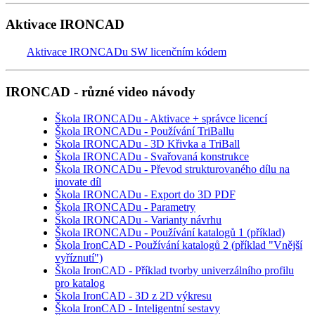
Aktivace IRONCAD
Aktivace IRONCADu SW licenčním kódem
IRONCAD - různé video návody
Škola IRONCADu - Aktivace + správce licencí
Škola IRONCADu - Používání TriBallu
Škola IRONCADu - 3D Křivka a TriBall
Škola IRONCADu - Svařovaná konstrukce
Škola IRONCADu - Převod strukturovaného dílu na
inovate díl
Škola IRONCADu - Export do 3D PDF
Škola IRONCADu - Parametry
Škola IRONCADu - Varianty návrhu
Škola IRONCADu - Používání katalogů 1 (příklad)
Škola IronCAD - Používání katalogů 2 (příklad "Vnější
vyříznutí")
Škola IronCAD - Příklad tvorby univerzálního profilu
pro katalog
Škola IronCAD - 3D z 2D výkresu
Škola IronCAD - Inteligentní sestavy