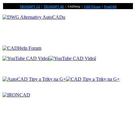
TECHSOFT CZ
│
TECHSOFT SK
│
CADHelp
│
CAD Fórum
│
FreeCAD