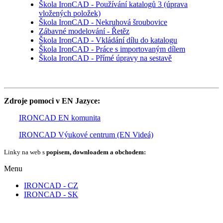
Škola IronCAD - Používání katalogů 3 (úprava
vložených položek)
Škola IronCAD - Nekruhová šroubovice
Zábavné modelování - Řetěz
Škola IronCAD - Vkládání dílu do katalogu
Škola IronCAD - Práce s importovaným dílem
Škola IronCAD - Přímé úpravy na sestavě
Zdroje pomoci v EN Jazyce:
IRONCAD EN komunita
IRONCAD Výukové centrum (EN Videá)
Linky na web s
popisem, downloadem a obchodem:
Menu
IRONCAD - CZ
IRONCAD - SK