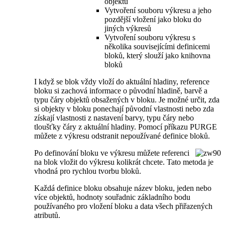
objektů
Vytvoření souboru výkresu a jeho
pozdější vložení jako bloku do
jiných výkresů
Vytvoření souboru výkresu s
několika souvisejícími definicemi
bloků, který slouží jako knihovna
bloků
I když se blok vždy vloží do aktuální hladiny, reference
bloku si zachová informace o původní hladině, barvě a
typu čáry objektů obsažených v bloku. Je možné určit, zda
si objekty v bloku ponechají původní vlastnosti nebo zda
získají vlastnosti z nastavení barvy, typu čáry nebo
tloušťky čáry z aktuální hladiny. Pomocí příkazu PURGE
můžete z výkresu odstranit nepoužívané definice bloků.
Po definování bloku ve výkresu můžete referenci
na blok vložit do výkresu kolikrát chcete. Tato metoda je
vhodná pro rychlou tvorbu bloků.
Každá definice bloku obsahuje název bloku, jeden nebo
více objektů, hodnoty souřadnic základního bodu
používaného pro vložení bloku a data všech přiřazených
atributů.