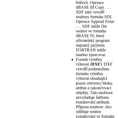
řetězců. Operace
dBASE III Copy . . .
SDF také vytváří
soubory formátu SDI.
Operace Append From
. . . SDF může číst
soubor ve formátu
dBASE IV, který
uživatelský program
napsaný jazykem
FORTRAN může
snadno zpracovat.
Formát výměny
výkresů (
DXF
): DXF
vytváří podmnožinu
formátu výměny
výkresů obsahující
pouze referenci bloku,
atribut a zakončovací
objekty. Tato možnost
nevyžaduje šablonu
extrahování atributů.
Přípona souboru .dxx
odlišuje soubor
extrahování ve formátu