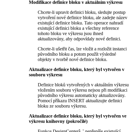
Modifikace definice bloku v aktuálním výkresu
Chcete-li upravit definici bloku, sledujte postup
vytvoření nové definice bloku, ale zadejte název
existující definice bloku. Tato operace nahradí
existující definici bloku a všechny reference
tohoto bloku ve výkresu jsou ihned
aktualizovány, aby odpovídaly nové definici.
Chcete-li ušetřit čas, lze vložit a rozložit instanci
původního bloku a potom použít výsledné
objekty v tvorbě nové definice bloku.
Aktualizace definice bloku, který byl vytvořen v
souboru výkresu
Definice bloků vytvořených v aktuálním výkresu
vložením souboru výkresu nejsou při modifikaci
původního výkresu automaticky aktualizovány.
Pomocí příkazu INSERT aktualizujte definici
bloku ze souboru výkresu.
Aktualizace definice bloku, který byl vytvořen ve
výkresu knihovny (pokročilé)
Funkce DesignCenterâ„˘ nepřepíše existující