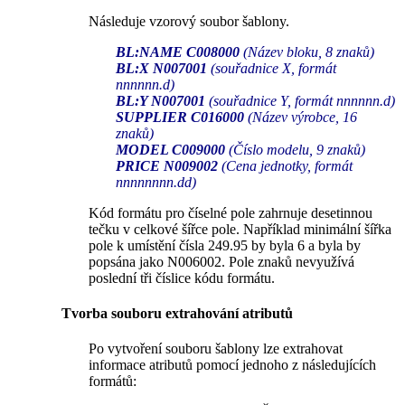
Následuje vzorový soubor šablony.
BL:NAME C008000
(Název bloku, 8 znaků)
BL:X N007001
(souřadnice X, formát
nnnnnn.d)
BL:Y N007001
(souřadnice Y, formát nnnnnn.d)
SUPPLIER C016000
(Název výrobce, 16
znaků)
MODEL C009000
(Číslo modelu, 9 znaků)
PRICE N009002
(Cena jednotky, formát
nnnnnnnn.dd)
Kód formátu pro číselné pole zahrnuje desetinnou
tečku v celkové šířce pole. Například minimální šířka
pole k umístění čísla 249.95 by byla 6 a byla by
popsána jako N006002. Pole znaků nevyužívá
poslední tři číslice kódu formátu.
Tvorba souboru extrahování atributů
Po vytvoření souboru šablony lze extrahovat
informace atributů pomocí jednoho z následujících
formátů: