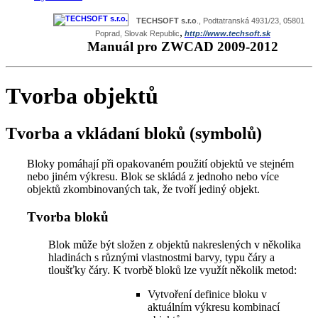
TECHSOFT s.r.o
., Podtatranská 4931/23, 05801
,
Poprad, Slovak Republic
http://www.techsoft.sk
Manuál pro ZWCAD 2009-2012
Tvorba objektů
Tvorba a vkládaní bloků (symbolů)
Bloky pomáhají při opakovaném použití objektů ve stejném
nebo jiném výkresu. Blok se skládá z jednoho nebo více
objektů zkombinovaných tak, že tvoří jediný objekt.
Tvorba bloků
Blok může být složen z objektů nakreslených v několika
hladinách s různými vlastnostmi barvy, typu čáry a
tloušťky čáry. K tvorbě bloků lze využít několik metod:
Vytvoření definice bloku v
aktuálním výkresu kombinací