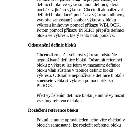
definici bloku ve výkresu jinou definicí, která
pochází z jiného výkresu. Chcete-li aktualizovat
definici bloku, která pochází z výkresu knihovny,
vytvořte samostatný soubor výkresu z bloku
výkresu knihovny pomocí příkazu WBLOCK.
Potom pomocí příkazu INSERT přepište definici
bloku ve výkresu, který tento blok používá.
Odstranění definic bloků
Chcete-li zmenšit velikost výkresu, odstraňte
nepoužívané definice bloků. Odstranit referenci
bloku z výkresu lze jejím vymazáním; definice
bloku však zůstane v tabulce definic bloků
výkresu. Odstraňte nepoužívané definice bloků a
zmenšete velikost výkresu pomocí příkazu
PURGE.
Před vyčištěním definice bloku je nutné vymazat
všechny reference bloku.
Rozložení reference bloku
Pokud je nutné upravit jeden nebo více objektů v
blocích samostatně, lze rozložit referenci bloku