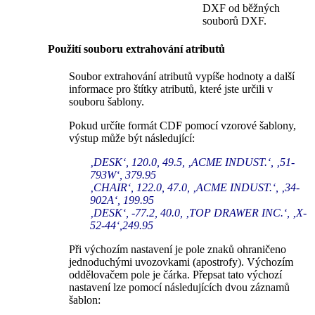
DXF od běžných
souborů DXF.
Použití souboru extrahování atributů
Soubor extrahování atributů vypíše hodnoty a další
informace pro štítky atributů, které jste určili v
souboru šablony.
Pokud určíte formát CDF pomocí vzorové šablony,
výstup může být následující:
‚DESK‘, 120.0, 49.5, ‚ACME INDUST.‘, ‚51-
793W‘, 379.95
‚CHAIR‘, 122.0, 47.0, ‚ACME INDUST.‘, ‚34-
902A‘, 199.95
‚DESK‘, -77.2, 40.0, ‚TOP DRAWER INC.‘, ‚X-
52-44‘,249.95
Při výchozím nastavení je pole znaků ohraničeno
jednoduchými uvozovkami (apostrofy). Výchozím
oddělovačem pole je čárka. Přepsat tato výchozí
nastavení lze pomocí následujících dvou záznamů
šablon: