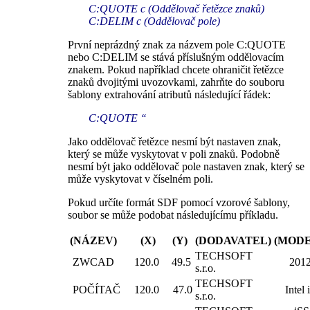
C:QUOTE c (Oddělovač řetězce znaků)
C:DELIM c (Oddělovač pole)
První neprázdný znak za názvem pole C:QUOTE
nebo C:DELIM se stává příslušným oddělovacím
znakem. Pokud například chcete ohraničit řetězce
znaků dvojitými uvozovkami, zahrňte do souboru
šablony extrahování atributů následující řádek:
C:QUOTE ‘‘
Jako oddělovač řetězce nesmí být nastaven znak,
který se může vyskytovat v poli znaků. Podobně
nesmí být jako oddělovač pole nastaven znak, který se
může vyskytovat v číselném poli.
Pokud určíte formát SDF pomocí vzorové šablony,
soubor se může podobat následujícímu příkladu.
(NÁZEV)
(X)
(Y)
(DODAVATEL)
(MODE
TECHSOFT
ZWCAD
120.0
49.5
201
s.r.o.
TECHSOFT
POČÍTAČ
120.0
47.0
Intel 
s.r.o.