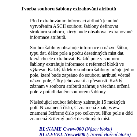
Tvorba souboru šablony extrahování atributů
Před extrahováním informací atributů je nutné
vytvořením ASCII souboru šablony definovat
strukturu souboru, který bude obsahovat extrahované
informace atributů.
Soubor šablony obsahuje informace o názvu štítku,
typu dat, délce pole a počtu desetinných míst dat,
která chcete extrahovat. Každé pole v souboru
šablony extrahuje informace z referencí bloků ve
výkresu. Každý řádek v souboru šablony určuje jedno
pole, které bude zapsáno do souboru atributů včetně
názvu pole, šířky jeho znaků a přesnosti. Každý
záznam v souboru atributů zahrnuje všechna určená
pole v pořadí daném souborem šablony.
Následující soubor šablony zahrnuje 15 možných
polí. N znamená číslo, C znamená znak, www
znamená 3ciferné číslo pro celkovou šířku pole a ddd
znamená 3ciferný počet desetinných míst.
BL:NAME Cwww000
(Název bloku)
BL:LEVEL Nwww000
(Úroveň vložení bloku)