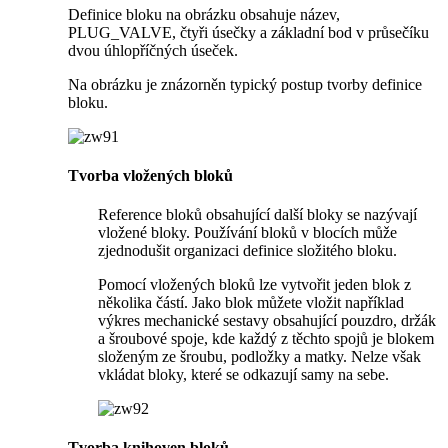
Definice bloku na obrázku obsahuje název,
PLUG_VALVE, čtyři úsečky a základní bod v průsečíku
dvou úhlopříčných úseček.
Na obrázku je znázorněn typický postup tvorby definice
bloku.
Tvorba vložených bloků
Reference bloků obsahující další bloky se nazývají
vložené bloky. Používání bloků v blocích může
zjednodušit organizaci definice složitého bloku.
Pomocí vložených bloků lze vytvořit jeden blok z
několika částí. Jako blok můžete vložit například
výkres mechanické sestavy obsahující pouzdro, držák
a šroubové spoje, kde každý z těchto spojů je blokem
složeným ze šroubu, podložky a matky. Nelze však
vkládat bloky, které se odkazují samy na sebe.
Tvorba knihoven bloků