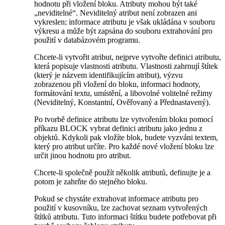
hodnotu při vložení bloku. Atributy mohou být také
„neviditelné“. Neviditelný atribut není zobrazen ani
vykreslen; informace atributu je však ukládána v souboru
výkresu a může být zapsána do souboru extrahování pro
použití v databázovém programu.
Chcete-li vytvořit atribut, nejprve vytvořte definici atributu,
která popisuje vlastnosti atributu. Vlastnosti zahrnují štítek
(který je názvem identifikujícím atribut), výzvu
zobrazenou při vložení do bloku, informaci hodnoty,
formátování textu, umístění, a libovolné volitelné režimy
(Neviditelný, Konstantní, Ověřovaný a Přednastavený).
Po tvorbě definice atributu lze vytvořením bloku pomocí
příkazu BLOCK vybrat definici atributu jako jednu z
objektů. Kdykoli pak vložíte blok, budete vyzváni textem,
který pro atribut určíte. Pro každé nové vložení bloku lze
určit jinou hodnotu pro atribut.
Chcete-li společně použít několik atributů, definujte je a
potom je zahrňte do stejného bloku.
Pokud se chystáte extrahovat informace atributu pro
použití v kusovníku, lze zachovat seznam vytvořených
štítků atributu. Tuto informaci štítku budete potřebovat při