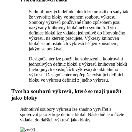
Sadu příbuzných definic bloků lze umístit do sady tak,
že vytvoříte bloky ve stejném souboru výkresu.
Soubory výkresů používané tímto způsobem jsou
nazývány knihovny bloků nebo symbolů. Tyto
definice bloků lze vkládat jednotlivě do libovolného
výkresu, na kterém pracujete. Výkresy knihoven
bloků se od ostatních výkresů liší jen způsobem,
jakým se používají.
DesignCenter lze použít ke zobrazení a kopírování
jednotlivých definic bloků z výkresů knihoven bloků
(nebo jiných existujících výkresů) do aktuálního
výkresu. DesignCenter nepřepíše existující definici
bloku ve výkresu definicí z jiného výkresu.
Tvorba souborů výkresů, které se mají použít
jako bloky
Jednotlivé soubory výkresu lze snadno vytvářet a
spravovat jako zdroje definic bloků. Následně je můžete
vkládat do dalších výkresů jako bloky.