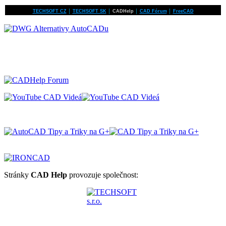
TECHSOFT CZ
│
TECHSOFT SK
│
CADHelp
│
CAD Fórum
│
FreeCAD
Stránky
CAD Help
provozuje společnost: