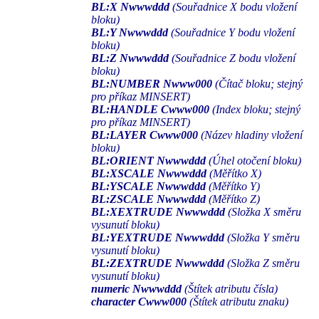
BL:X Nwwwddd
(Souřadnice X bodu vložení
bloku)
BL:Y Nwwwddd
(Souřadnice Y bodu vložení
bloku)
BL:Z Nwwwddd
(Souřadnice Z bodu vložení
bloku)
BL:NUMBER Nwww000
(Čítač bloku; stejný
pro příkaz MINSERT)
BL:HANDLE Cwww000
(Index bloku; stejný
pro příkaz MINSERT)
BL:LAYER Cwww000
(Název hladiny vložení
bloku)
BL:ORIENT Nwwwddd
(Úhel otočení bloku)
BL:XSCALE Nwwwddd
(Měřítko X)
BL:YSCALE Nwwwddd
(Měřítko Y)
BL:ZSCALE Nwwwddd
(Měřítko Z)
BL:XEXTRUDE Nwwwddd
(Složka X směru
vysunutí bloku)
BL:YEXTRUDE Nwwwddd
(Složka Y směru
vysunutí bloku)
BL:ZEXTRUDE Nwwwddd
(Složka Z směru
vysunutí bloku)
numeric Nwwwddd
(Štítek atributu čísla)
character Cwww000
(Štítek atributu znaku)