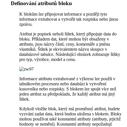
Definování atributů bloku
K blokům lze připojovat informace a později tyto
informace extrahovat a vytvořit tak rozpisku nebo jinou
zprávu.
Atribut je popisek neboli štítek, který připojuje data do
bloku. Příkladem dat, které mohou být obsaženy v
atributu, jsou názvy částí, ceny, komentáře a jména
vlastníků. Štítek je ekvivalentem názvu sloupce v
databázové tabulce. Následující obrázek zobrazuje štítky
pro typ, výrobce, model a cenu.
Informace atributu extrahované z výkresu lze použít v
tabulkovém procesoru nebo databázi k vytvoření
kusovníku nebo rozpisky. S blokem lze spojit více než
jeden atribut za předpokladu, že každý atribut má jiný
štítek.
Kdykoli vložíte blok, který má proměnný atribut, budete
vyzváni zadat data, která budou uložena s blokem. Bloky
mohou používat také konstantní atributy (atributy, jejichž
hodnoty se nemění). Konstantní atributy nepožadují