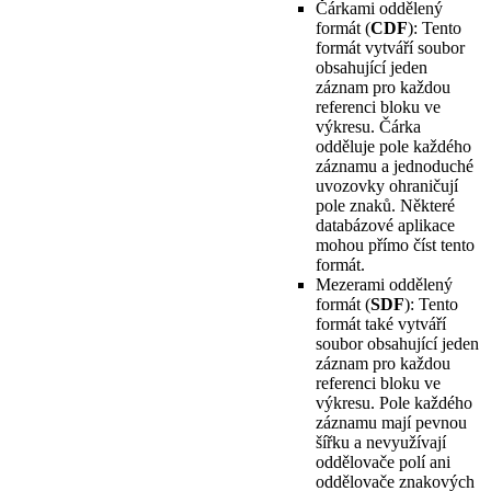
Čárkami oddělený
formát (
CDF
): Tento
formát vytváří soubor
obsahující jeden
záznam pro každou
referenci bloku ve
výkresu. Čárka
odděluje pole každého
záznamu a jednoduché
uvozovky ohraničují
pole znaků. Některé
databázové aplikace
mohou přímo číst tento
formát.
Mezerami oddělený
formát (
SDF
): Tento
formát také vytváří
soubor obsahující jeden
záznam pro každou
referenci bloku ve
výkresu. Pole každého
záznamu mají pevnou
šířku a nevyužívají
oddělovače polí ani
oddělovače znakových