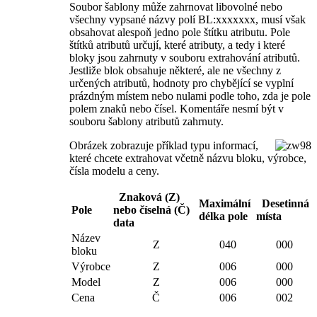
Soubor šablony může zahrnovat libovolné nebo
všechny vypsané názvy polí BL:xxxxxxx, musí však
obsahovat alespoň jedno pole štítku atributu. Pole
štítků atributů určují, které atributy, a tedy i které
bloky jsou zahrnuty v souboru extrahování atributů.
Jestliže blok obsahuje některé, ale ne všechny z
určených atributů, hodnoty pro chybějící se vyplní
prázdným místem nebo nulami podle toho, zda je pole
polem znaků nebo čísel. Komentáře nesmí být v
souboru šablony atributů zahrnuty.
Obrázek zobrazuje příklad typu informací,
které chcete extrahovat včetně názvu bloku, výrobce,
čísla modelu a ceny.
Znaková (Z)
Maximální
Desetinná
Pole
nebo číselná (Č)
délka pole
místa
data
Název
Z
040
000
bloku
Výrobce
Z
006
000
Model
Z
006
000
Cena
Č
006
002