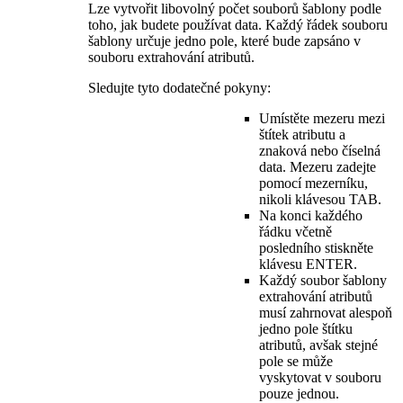
Lze vytvořit libovolný počet souborů šablony podle
toho, jak budete používat data. Každý řádek souboru
šablony určuje jedno pole, které bude zapsáno v
souboru extrahování atributů.
Sledujte tyto dodatečné pokyny:
Umístěte mezeru mezi
štítek atributu a
znaková nebo číselná
data. Mezeru zadejte
pomocí mezerníku,
nikoli klávesou TAB.
Na konci každého
řádku včetně
posledního stiskněte
klávesu ENTER.
Každý soubor šablony
extrahování atributů
musí zahrnovat alespoň
jedno pole štítku
atributů, avšak stejné
pole se může
vyskytovat v souboru
pouze jednou.