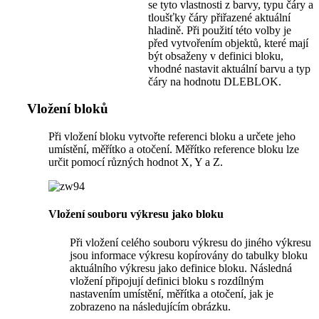
se tyto vlastnosti z barvy, typu čáry a
tloušťky čáry přiřazené aktuální
hladině. Při použití této volby je
před vytvořením objektů, které mají
být obsaženy v definici bloku,
vhodné nastavit aktuální barvu a typ
čáry na hodnotu DLEBLOK.
Vložení bloků
Při vložení bloku vytvořte referenci bloku a určete jeho
umístění, měřítko a otočení. Měřítko reference bloku lze
určit pomocí různých hodnot X, Y a Z.
Vložení souboru výkresu jako bloku
Při vložení celého souboru výkresu do jiného výkresu
jsou informace výkresu kopírovány do tabulky bloku
aktuálního výkresu jako definice bloku. Následná
vložení připojují definici bloku s rozdílným
nastavením umístění, měřítka a otočení, jak je
zobrazeno na následujícím obrázku.