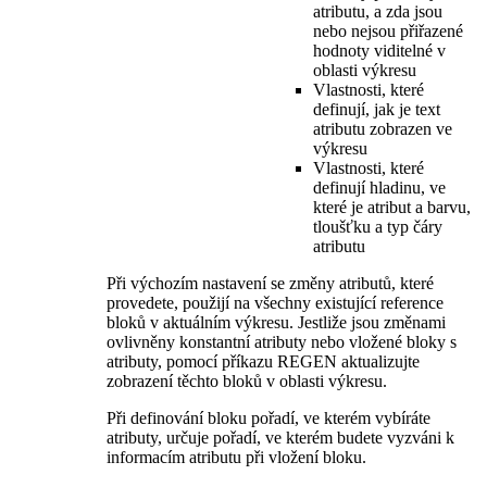
atributu, a zda jsou
nebo nejsou přiřazené
hodnoty viditelné v
oblasti výkresu
Vlastnosti, které
definují, jak je text
atributu zobrazen ve
výkresu
Vlastnosti, které
definují hladinu, ve
které je atribut a barvu,
tloušťku a typ čáry
atributu
Při výchozím nastavení se změny atributů, které
provedete, použijí na všechny existující reference
bloků v aktuálním výkresu. Jestliže jsou změnami
ovlivněny konstantní atributy nebo vložené bloky s
atributy, pomocí příkazu REGEN aktualizujte
zobrazení těchto bloků v oblasti výkresu.
Při definování bloku pořadí, ve kterém vybíráte
atributy, určuje pořadí, ve kterém budete vyzváni k
informacím atributu při vložení bloku.