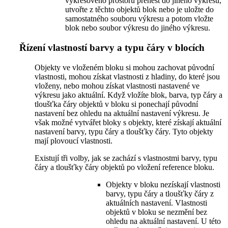
výkresového prostoru přenést do jiného výkresu,
utvořte z těchto objektů blok nebo je uložte do
samostatného souboru výkresu a potom vložte
blok nebo soubor výkresu do jiného výkresu.
Řízení vlastností barvy a typu čáry v blocích
Objekty ve vloženém bloku si mohou zachovat původní
vlastnosti, mohou získat vlastnosti z hladiny, do které jsou
vloženy, nebo mohou získat vlastnosti nastavené ve
výkresu jako aktuální. Když vložíte blok, barva, typ čáry a
tloušťka čáry objektů v bloku si ponechají původní
nastavení bez ohledu na aktuální nastavení výkresu. Je
však možné vytvářet bloky s objekty, které získají aktuální
nastavení barvy, typu čáry a tloušťky čáry. Tyto objekty
mají plovoucí vlastnosti.
Existují tři volby, jak se zachází s vlastnostmi barvy, typu
čáry a tloušťky čáry objektů po vložení reference bloku.
Objekty v bloku nezískají vlastnosti
barvy, typu čáry a tloušťky čáry z
aktuálních nastavení. Vlastnosti
objektů v bloku se nezmění bez
ohledu na aktuální nastavení. U této