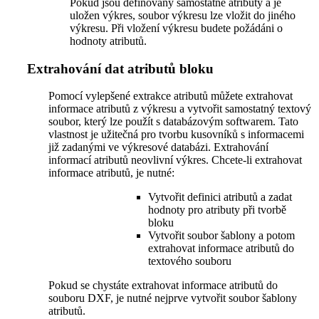
Pokud jsou definovány samostatné atributy a je
uložen výkres, soubor výkresu lze vložit do jiného
výkresu. Při vložení výkresu budete požádáni o
hodnoty atributů.
Extrahování dat atributů bloku
Pomocí vylepšené extrakce atributů můžete extrahovat
informace atributů z výkresu a vytvořit samostatný textový
soubor, který lze použít s databázovým softwarem. Tato
vlastnost je užitečná pro tvorbu kusovníků s informacemi
již zadanými ve výkresové databázi. Extrahování
informací atributů neovlivní výkres. Chcete-li extrahovat
informace atributů, je nutné:
Vytvořit definici atributů a zadat
hodnoty pro atributy při tvorbě
bloku
Vytvořit soubor šablony a potom
extrahovat informace atributů do
textového souboru
Pokud se chystáte extrahovat informace atributů do
souboru DXF, je nutné nejprve vytvořit soubor šablony
atributů.