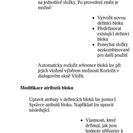
na jednotlivé složky. Po provedení změn je
možné:
Vytvořit novou
definici bloku
Předefinovat
existující definici
bloku
Ponechat složky
nezkombinované
pro další použití
Automaticky rozložit reference bloků lze při
jejich vložení výběrem možnosti Rozložit v
dialogovém okně Vložit.
Modifikace atributů bloku
Upravit atributy v definicích bloků lze pomocí
Správce atributů bloku. Například lze upravit
následující:
Vlastnosti, které
definují, jak jsou
hodnoty přiřazeny k