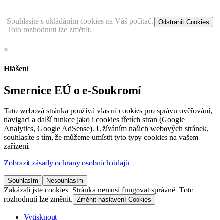
Souhlasíte s ukládáním cookies na Váš počítač.
Odstranit Cookies
Toto rozhodnutí lze změnit.
×
Hlášení
Smernice EÚ o e-Soukromí
Tato webová stránka používá vlastní cookies pro správu ověřování,
navigaci a další funkce jako i cookies třetích stran (Google
Analytics, Google AdSense). Užíváním našich webových stránek,
souhlasíte s tím, že můžeme umístit tyto typy cookies na vašem
zařízení.
Zobrazit zásady ochrany osobních údajů
Souhlasím
Nesouhlasím
Zakázali jste cookies. Stránka nemusí fungovat správně. Toto
rozhodnutí lze změnit.
Změnit nastavení Cookies
Vytisknout