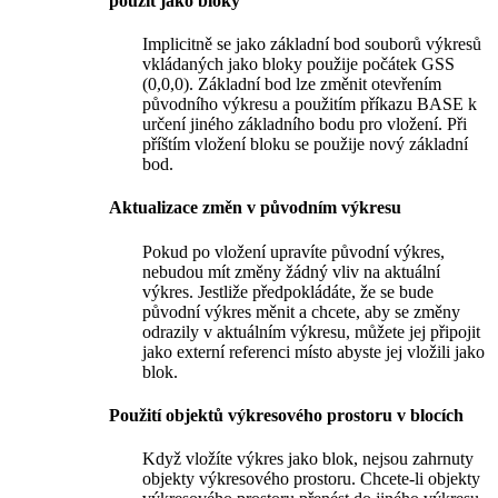
použít jako bloky
Implicitně se jako základní bod souborů výkresů
vkládaných jako bloky použije počátek GSS
(0,0,0). Základní bod lze změnit otevřením
původního výkresu a použitím příkazu BASE k
určení jiného základního bodu pro vložení. Při
příštím vložení bloku se použije nový základní
bod.
Aktualizace změn v původním výkresu
Pokud po vložení upravíte původní výkres,
nebudou mít změny žádný vliv na aktuální
výkres. Jestliže předpokládáte, že se bude
původní výkres měnit a chcete, aby se změny
odrazily v aktuálním výkresu, můžete jej připojit
jako externí referenci místo abyste jej vložili jako
blok.
Použití objektů výkresového prostoru v blocích
Když vložíte výkres jako blok, nejsou zahrnuty
objekty výkresového prostoru. Chcete-li objekty