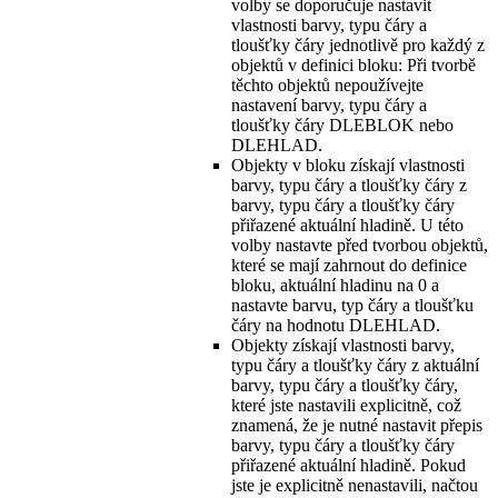
volby se doporučuje nastavit
vlastnosti barvy, typu čáry a
tloušťky čáry jednotlivě pro každý z
objektů v definici bloku: Při tvorbě
těchto objektů nepoužívejte
nastavení barvy, typu čáry a
tloušťky čáry DLEBLOK nebo
DLEHLAD.
Objekty v bloku získají vlastnosti
barvy, typu čáry a tloušťky čáry z
barvy, typu čáry a tloušťky čáry
přiřazené aktuální hladině. U této
volby nastavte před tvorbou objektů,
které se mají zahrnout do definice
bloku, aktuální hladinu na 0 a
nastavte barvu, typ čáry a tloušťku
čáry na hodnotu DLEHLAD.
Objekty získají vlastnosti barvy,
typu čáry a tloušťky čáry z aktuální
barvy, typu čáry a tloušťky čáry,
které jste nastavili explicitně, což
znamená, že je nutné nastavit přepis
barvy, typu čáry a tloušťky čáry
přiřazené aktuální hladině. Pokud
jste je explicitně nenastavili, načtou