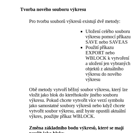
Tvorba nového souboru výkresu
Pro tvorbu souborů výkresů existují dvě metody:
Uložení celého souboru
výkresu pomocí příkazu
SAVE nebo SAVEAS
Použití příkazu
EXPORT nebo
WBLOCK k vytvoření
a uložení jen vybraných
objektů z aktuálního
výkresu do nového
výkresu
Obě metody vytvoří běžný soubor výkresu, který lze
vložit jako blok do kteréhokoliv jiného souboru
výkresu. Pokud chcete vytvořit více verzí symbolu
jako samostatné soubory výkresů nebo když chcete
vytvořit soubor výkresu, aniž byste opustili aktuální
výkres, použijte příkaz WBLOCK.
Změna základního bodu výkresů, které se mají