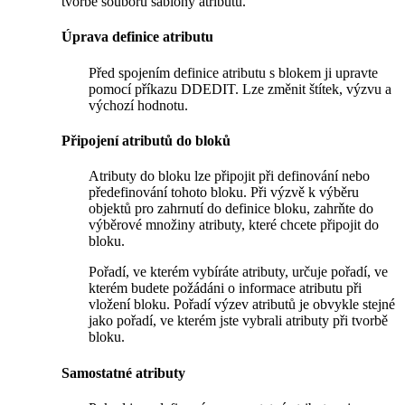
tvorbě souboru šablony atributu.
Úprava definice atributu
Před spojením definice atributu s blokem ji upravte
pomocí příkazu DDEDIT. Lze změnit štítek, výzvu a
výchozí hodnotu.
Připojení atributů do bloků
Atributy do bloku lze připojit při definování nebo
předefinování tohoto bloku. Při výzvě k výběru
objektů pro zahrnutí do definice bloku, zahrňte do
výběrové množiny atributy, které chcete připojit do
bloku.
Pořadí, ve kterém vybíráte atributy, určuje pořadí, ve
kterém budete požádáni o informace atributu při
vložení bloku. Pořadí výzev atributů je obvykle stejné
jako pořadí, ve kterém jste vybrali atributy při tvorbě
bloku.
Samostatné atributy