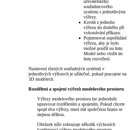
uživatelského
souřadnicového
systému s jednotlivými
výřezy.
Kreslit z jednoho
výřezu do druhého při
vykonávání příkazu.
Pojmenovat uspořádání
výřezu, aby je bylo
možné použít na listu
Model nebo vložit do
listu rozvržení.
Nastavení různých souřadných systémů v
jednotlivých výřezech je užitečné, pokud pracujete na
3D modelech.
Rozdělení a spojení výřezů modelového prostoru
Výřezy modelového prostoru lze jednoduše
upravovat rozdělením a spojením. Pokud chcete
spojit dva výřezy, musí mít společnou hranu se
stejnou délkou.
Obrázek níže zobrazuje několik výchozích
konfigurací výřezu modelového prostoru.