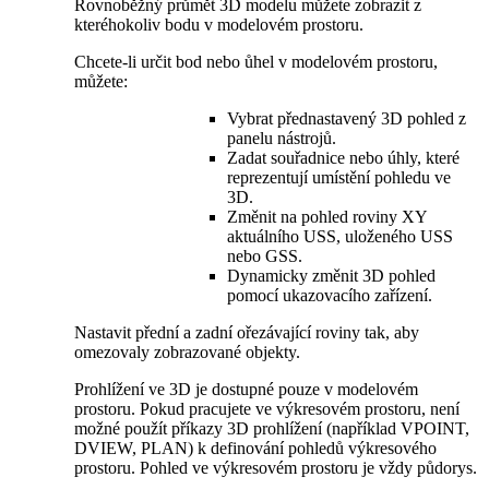
Rovnoběžný průmět 3D modelu můžete zobrazit z
kteréhokoliv bodu v modelovém prostoru.
Chcete-li určit bod nebo ůhel v modelovém prostoru,
můžete:
Vybrat přednastavený 3D pohled z
panelu nástrojů.
Zadat souřadnice nebo úhly, které
reprezentují umístění pohledu ve
3D.
Změnit na pohled roviny XY
aktuálního USS, uloženého USS
nebo GSS.
Dynamicky změnit 3D pohled
pomocí ukazovacího zařízení.
Nastavit přední a zadní ořezávající roviny tak, aby
omezovaly zobrazované objekty.
Prohlížení ve 3D je dostupné pouze v modelovém
prostoru. Pokud pracujete ve výkresovém prostoru, není
možné použít příkazy 3D prohlížení (například VPOINT,
DVIEW, PLAN) k definování pohledů výkresového
prostoru. Pohled ve výkresovém prostoru je vždy půdorys.