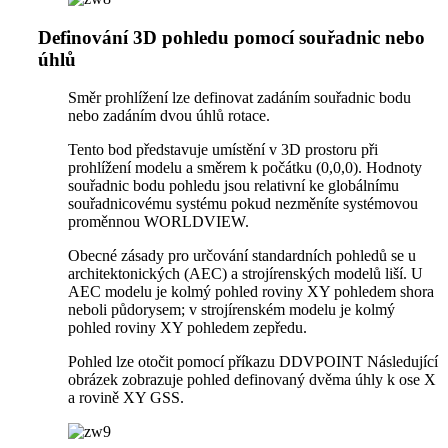
Definování 3D pohledu pomocí souřadnic nebo
úhlů
Směr prohlížení lze definovat zadáním souřadnic bodu
nebo zadáním dvou úhlů rotace.
Tento bod představuje umístění v 3D prostoru při
prohlížení modelu a směrem k počátku (0,0,0). Hodnoty
souřadnic bodu pohledu jsou relativní ke globálnímu
souřadnicovému systému pokud nezměníte systémovou
proměnnou WORLDVIEW.
Obecné zásady pro určování standardních pohledů se u
architektonických (AEC) a strojírenských modelů liší. U
AEC modelu je kolmý pohled roviny XY pohledem shora
neboli půdorysem; v strojírenském modelu je kolmý
pohled roviny XY pohledem zepředu.
Pohled lze otočit pomocí příkazu DDVPOINT Následující
obrázek zobrazuje pohled definovaný dvěma úhly k ose X
a rovině XY GSS.