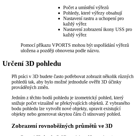
Počet a umístění výřezů
Pohledy, které výřezy obsahují
Nastavení rastru a uchopení pro
každý výřez
Nastavení zobrazení ikony USS pro
každý výřez
Pomocí příkazu VPORTS mohou být uspořádání výřezů
uložena a později obnovena podle názvu.
Určení 3D pohledu
Při práci v 3D budete často potřebovat zobrazit několik různých
pohledů tak, aby bylo možné jednoduše ověřit 3D účinky
prováděných změn.
Jedním z těchto bodů pohledu je izometrický pohled, který
snižuje počet vizuálně se překrývajících objektů. Z vybraného
bodu pohledu lze vytvořit nové objekty, upravit existující
objekty nebo generovat skrytou čáru či stínovaný pohled.
Zobrazení rovnoběžných průmětů ve 3D