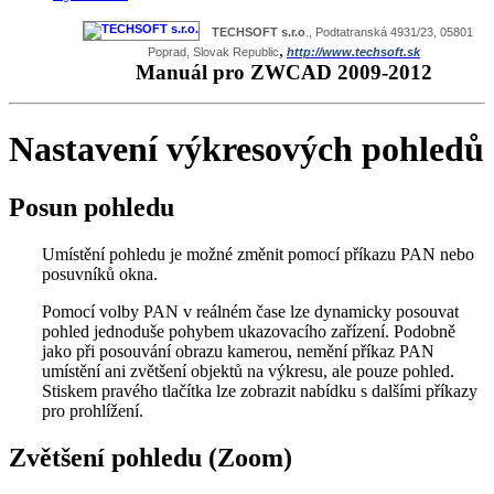
TECHSOFT s.r.o
., Podtatranská 4931/23, 05801
,
Poprad, Slovak Republic
http://www.techsoft.sk
Manuál pro ZWCAD 2009-2012
Nastavení výkresových pohledů
Posun pohledu
Umístění pohledu je možné změnit pomocí příkazu PAN nebo
posuvníků okna.
Pomocí volby PAN v reálném čase lze dynamicky posouvat
pohled jednoduše pohybem ukazovacího zařízení. Podobně
jako při posouvání obrazu kamerou, nemění příkaz PAN
umístění ani zvětšení objektů na výkresu, ale pouze pohled.
Stiskem pravého tlačítka lze zobrazit nabídku s dalšími příkazy
pro prohlížení.
Zvětšení pohledu (Zoom)