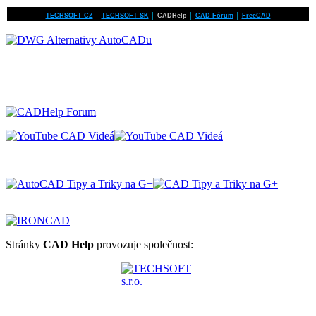
TECHSOFT CZ
│
TECHSOFT SK
│
CADHelp
│
CAD Fórum
│
FreeCAD
Stránky
CAD Help
provozuje společnost: