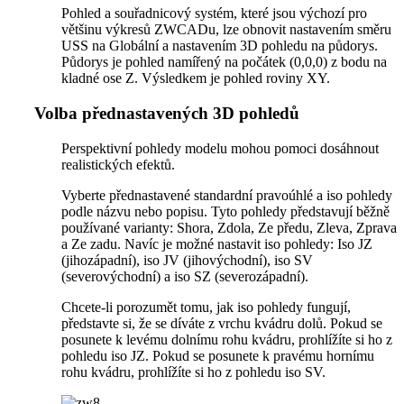
Pohled a souřadnicový systém, které jsou výchozí pro
většinu výkresů ZWCADu, lze obnovit nastavením směru
USS na Globální a nastavením 3D pohledu na půdorys.
Půdorys je pohled namířený na počátek (0,0,0) z bodu na
kladné ose Z. Výsledkem je pohled roviny XY.
Volba přednastavených 3D pohledů
Perspektivní pohledy modelu mohou pomoci dosáhnout
realistických efektů.
Vyberte přednastavené standardní pravoúhlé a iso pohledy
podle názvu nebo popisu. Tyto pohledy představují běžně
používané varianty: Shora, Zdola, Ze předu, Zleva, Zprava
a Ze zadu. Navíc je možné nastavit iso pohledy: Iso JZ
(jihozápadní), iso JV (jihovýchodní), iso SV
(severovýchodní) a iso SZ (severozápadní).
Chcete-li porozumět tomu, jak iso pohledy fungují,
představte si, že se díváte z vrchu kvádru dolů. Pokud se
posunete k levému dolnímu rohu kvádru, prohlížíte si ho z
pohledu iso JZ. Pokud se posunete k pravému hornímu
rohu kvádru, prohlížíte si ho z pohledu iso SV.