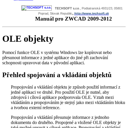
TECHSOFT s.r.o
., Podtatranská 4931/23, 05801
,
Poprad, Slovak Republic
http://www.techsoft.sk
Manuál pro ZWCAD 2009-2012
OLE objekty
Pomocí funkce OLE v systému Windows lze kopírovat nebo
přesunout informace z jedné aplikace do jiné při zachování
schopnosti upravovat data v původní aplikaci.
Přehled spojování a vkládání objektů
Propojování a vkládání objektu je způsob použití informací z
jedné aplikaci ve druhé. Pro použití OLE je nutné, aby
zdrojová i cílová aplikace podporovala OLE. Vztah mezi
vkládáním a propojováním je stejný jako mezi vkládáním bloku
a tvorbou externí reference.
Propojování a vkládání přesunuje informace z jednoho
dokumentu do druhého. Propojené a vložené OLE objekty je
také možné upravit z cílové aplikace. Propojování a vkládání