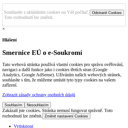
Souhlasíte s ukládáním cookies na Váš počítač.
Odstranit Cookies
Toto rozhodnutí lze změnit.
×
Hlášení
Smernice EÚ o e-Soukromí
Tato webová stránka používá vlastní cookies pro správu ověřování,
navigaci a další funkce jako i cookies třetích stran (Google
Analytics, Google AdSense). Užíváním našich webových stránek,
souhlasíte s tím, že můžeme umístit tyto typy cookies na vašem
zařízení.
Zobrazit zásady ochrany osobních údajů
Souhlasím
Nesouhlasím
Zakázali jste cookies. Stránka nemusí fungovat správně. Toto
rozhodnutí lze změnit.
Změnit nastavení Cookies
Vytisknout