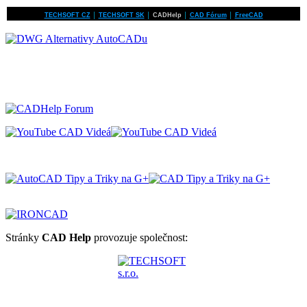
TECHSOFT CZ
│
TECHSOFT SK
│
CADHelp
│
CAD Fórum
│
FreeCAD
Stránky
CAD Help
provozuje společnost: