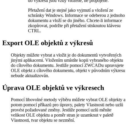
do výkresu jsou vždy vložené, ne propojené.
Přetažení dat je stejné jako vyjmutí a vložení ze
schránky Windows. Informace se odeberou z jednoho
dokumentu a vloží se do jiného. Chcete-li informace
zkopírovat, podržte při přetažení stisknutou klávesu
CTRL.
Export OLE objektů z výkresů
Objekty můžete vybrat a vložit je do dokumentů vytvořených
jinými aplikacemi. Vložením umístíte kopii vybraného objektu
do cílového dokumentu. Jestliže pomocí ZWCADu upravujete
OLE objekt z cílového dokumentu, objekt v původním výkresu
nebude aktualizován.
Úprava OLE objektů ve výkresech
Pomocí libovolné metody výběru můžete vybrat OLE objekty a
potom pomocí příkazů pro úpravy, palety Vlastnosti nebo uzlů
provést požadované změny. Jestliže pomocí uzlů měníte
velikost OLE objektu a poměr stran je uzamknut v paletě
Vlastnosti, tvar objektu se nezmění.