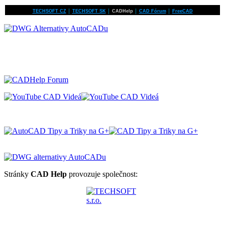
TECHSOFT CZ
│
TECHSOFT SK
│
CADHelp
│
CAD Fórum
│
FreeCAD
Stránky
CAD Help
provozuje společnost: