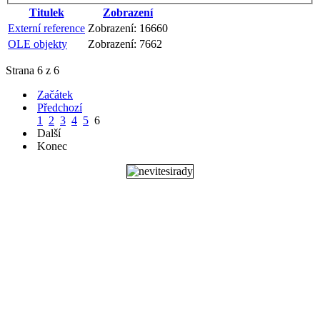
Titulek
Zobrazení
Externí reference
Zobrazení: 16660
OLE objekty
Zobrazení: 7662
Strana 6 z 6
Začátek
Předchozí
1
2
3
4
5
6
Další
Konec