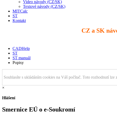
Video návody (CZ/SK)
Textové návody (CZ/SK)
MITCalc
ST
Kontakt
CZ a SK náv
CADHelp
ST
ST manuál
Popisy
Souhlasíte s ukládáním cookies na Váš počítač. Toto rozhodnutí lze 
×
Hlášení
Smernice EÚ o e-Soukromí