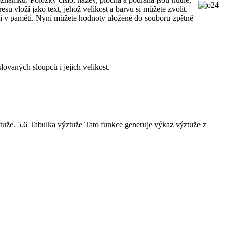
su vloží jako text, jehož velikost a barvu si můžete zvolit.
y i v paměti. Nyní můžete hodnoty uložené do souboru zpětně
ovaných sloupců i jejich velikost.
výztuže. 5.6 Tabulka výztuže Tato funkce generuje výkaz výztuže z