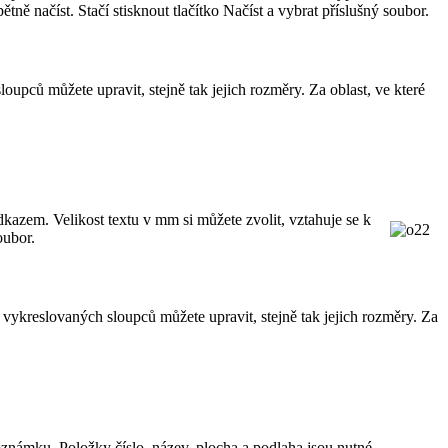
ě načíst. Stačí stisknout tlačítko Načíst a vybrat příslušný soubor.
pců můžete upravit, stejně tak jejich rozměry. Za oblast, ve které
dkazem. Velikost textu v mm si můžete zvolit, vztahuje se k
oubor.
 vykreslovaných sloupců můžete upravit, stejně tak jejich rozměry. Za
poznámku. Položky číslo, název, plocha a podlaha jsou nutné,