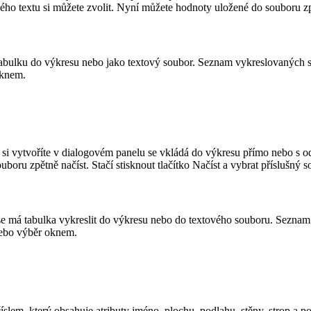
o textu si můžete zvolit. Nyní můžete hodnoty uložené do souboru zpětn
bulku do výkresu nebo jako textový soubor. Seznam vykreslovaných slou
oknem.
ý si vytvoříte v dialogovém panelu se vkládá do výkresu přímo nebo s o
oru zpětně načíst. Stačí stisknout tlačítko Načíst a vybrat příslušný s
i se má tabulka vykreslit do výkresu nebo do textového souboru. Seznam
 nebo výběr oknem.
íslem, který obsahuje atributy jméno, plochu, podlahu, stěny, strop a 