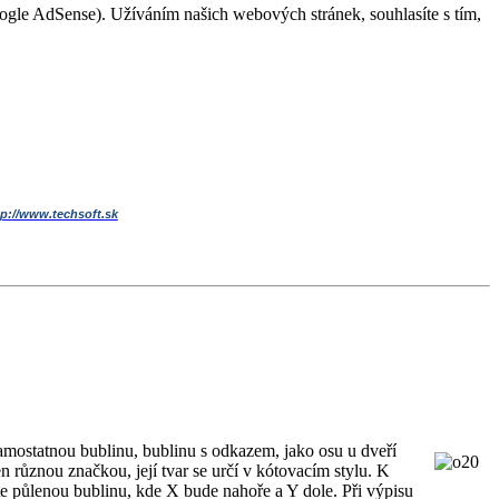
Google AdSense). Užíváním našich webových stránek, souhlasíte s tím,
tp://www.techsoft.sk
samostatnou bublinu, bublinu s odkazem, jako osu u dveří
znou značkou, její tvar se určí v kótovacím stylu. K
íte půlenou bublinu, kde X bude nahoře a Y dole. Při výpisu