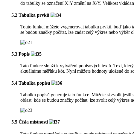
do tabulky se označení X!Y změní na X/Y. Velikost vkládanéh
5.2 Tabulka prvků
Touto funkcí můžete vygenerovat tabulku prvků, buď jako ta
se budou značky počítat, lze zadat celý výkres nebo výběr 
5.3 Popis
Tato funkce slouží k vytváření popisových textů. Text, kter
aktuálnímu měřítku kót. Nyní můžete hodnoty uložené do soub
5.4 Tabulka popisu
Tabulku popisů generuje tato funkce. Můžete si zvolit jestl
oblast, kde se budou značky počítat, lze zvolit celý výkres
5.5 Čísla místností
Tato funkce umožňuje vytvořit si popis místnosti označený č