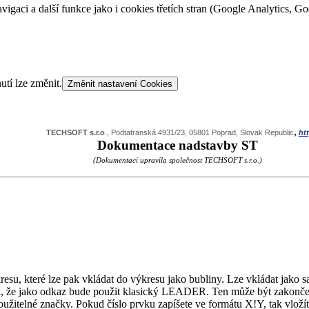
vigaci a další funkce jako i cookies třetích stran (Google Analytics, 
utí lze změnit.
Změnit nastavení Cookies
,
TECHSOFT s.r.o
., Podtatranská 4931/23, 05801 Poprad, Slovak Republic
ht
Dokumentace nadstavby ST
(Dokumentaci upravila společnost TECHSOFT s.r.o.)
esu, které lze pak vkládat do výkresu jako bubliny. Lze vkládat jako 
že jako odkaz bude použit klasický LEADER. Ten může být zakončen rů
použitelné značky. Pokud číslo prvku zapíšete ve formátu X!Y, tak vlož