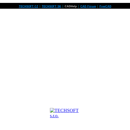
TECHSOFT CZ
│
TECHSOFT SK
│
CADHelp
│
CAD Fórum
│
FreeCAD