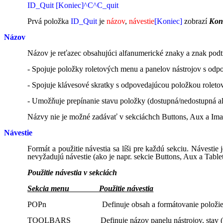
ID_Quit [Koniec]^C^C_quit
Prvá položka
ID_Quit
je
názov
,
návestie
[Koniec]
zobrazí
Kon
Názov
Názov je reťazec obsahujúci alfanumerické znaky a znak podtr
- Spojuje položky roletových menu a panelov nástrojov s od
- Spojuje klávesové skratky s odpovedajúcou položkou rolet
- Umožňuje prepínanie stavu položky (dostupná/nedostupná a
Názvy nie je možné zadávať v sekciáchch Buttons, Aux a Imag
Návestie
Formát a použitie návestia sa líši pre každú sekciu. Návestie
nevyžadujú návestie (ako je napr. sekcie Buttons, Aux a Tabl
Použitie návestia v sekciách
Sekcia menu Použitie návestia
POPn Definuje obsah a formátovanie položiek v 
TOOLBARS Definuje názov panelu nástrojov, stav (plávajúci