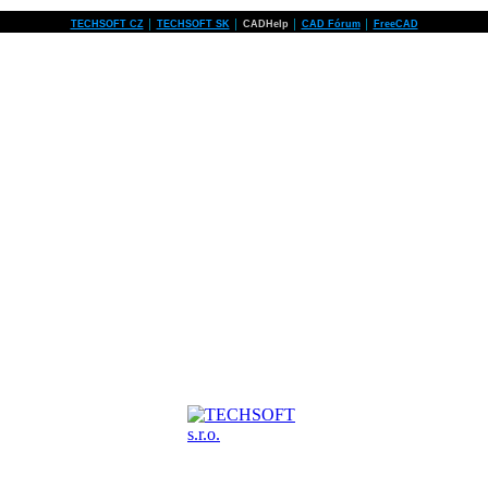
TECHSOFT CZ
│
TECHSOFT SK
│
CADHelp
│
CAD Fórum
│
FreeCAD