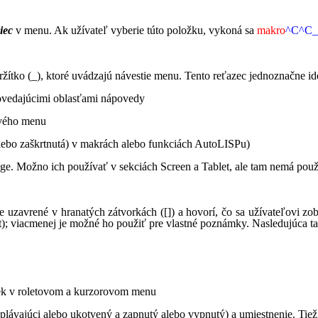
iec
v menu. Ak užívateľ vyberie túto položku, vykoná sa
makro
^C^C_
žítko (_), ktoré uvádzajú návestie menu. Tento reťazec jednoznačne i
povedajúcimi oblasťami nápovedy
ového menu
lebo zaškrtnutá) v makrách alebo funkciách AutoLISPu)
e. Možno ich používať v sekciách Screen a Tablet, ale tam nemá použ
 je uzavrené v hranatých zátvorkách ([]) a hovorí, čo sa užívateľovi z
et); viacmenej je možné ho použiť pre vlastné poznámky. Nasledujúca ta
roletovom a kurzorovom menu
 alebo ukotvený a zapnutý alebo vypnutý) a umiestnenie. Tiež defi