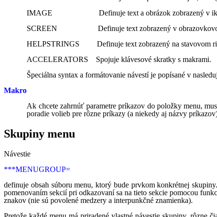
IMAGE Definuje text a obrázok zobrazený v ik
SCREEN Definuje text zobrazený v obrazovkovo
HELPSTRINGS Definuje text zobrazený na stavovom riadku
ACCELERATORS Spojuje klávesové skratky s makrami.
Špeciálna syntax a formátovanie návestí je popísané v nasleduj
Makro
Ak chcete zahrnúť parametre príkazov do položky menu, musí
poradie volieb pre rôzne príkazy (a niekedy aj názvy príka
Skupiny menu
Návestie
***MENUGROUP=
definuje obsah súboru menu, ktorý bude prvkom konkrétnej skupiny. 
pomenovaním sekcií pri odkazovaní sa na tieto sekcie pomocou funk
znakov (nie sú povolené medzery a interpunkčné znamienka).
Pretože každé menu má priradené vlastné návestie skupiny, rôzne 