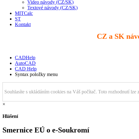
Video návody (CZ/SK)
Textové návody (CZ/SK)
MITCalc
ST
Kontakt
CZ a SK náv
CADHelp
AutoCAD
CAD Help
Syntax položky menu
Souhlasíte s ukládáním cookies na Váš počítač. Toto rozhodnutí lze 
×
Hlášení
Smernice EÚ o e-Soukromí