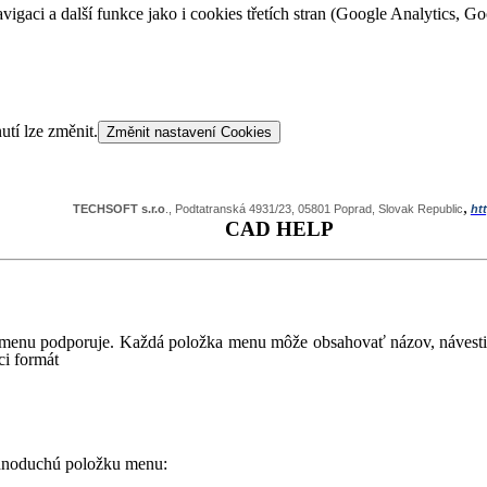
vigaci a další funkce jako i cookies třetích stran (Google Analytics, 
utí lze změnit.
Změnit nastavení Cookies
,
TECHSOFT s.r.o
., Podtatranská 4931/23, 05801 Poprad, Slovak Republic
ht
CAD HELP
ré menu podporuje. Každá položka menu môže obsahovať názov, návesti
i formát
jednoduchú položku menu: