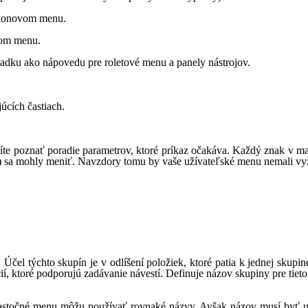
onovom menu.
m menu.
 ako nápovedu pre roletové menu a panely nástrojov.
úcích častiach.
te poznať poradie parametrov, ktoré príkaz očakáva. Každý znak v ma
zov) sa mohly meniť. Navzdory tomu by vaše užívateľské menu nemali
Účel týchto skupín je v odlíšení položiek, ktoré patia k jednej skupi
cií, ktoré podporujú zadávanie návestí. Definuje názov skupiny pre t
čiastočné menu môžu používať rovnaké názvy. Avšak názov musí byť 