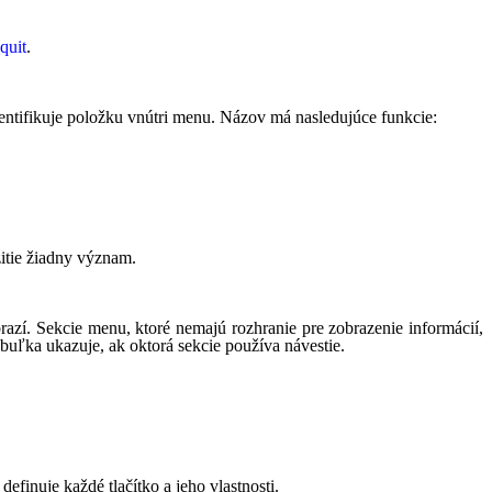
quit
.
dentifikuje položku vnútri menu. Názov má nasledujúce funkcie:
itie žiadny význam.
obrazí. Sekcie menu, ktoré nemajú rozhranie pre zobrazenie informácií,
buľka ukazuje, ak oktorá sekcie používa návestie.
nuje každé tlačítko a jeho vlastnosti.