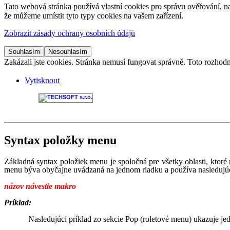
Tato webová stránka používá vlastní cookies pro správu ověřování, na
že můžeme umístit tyto typy cookies na vašem zařízení.
Zobrazit zásady ochrany osobních údajů
Souhlasím
Nesouhlasím
Zakázali jste cookies. Stránka nemusí fungovat správně. Toto rozhodn
Vytisknout
Syntax položky menu
Základná syntax položiek menu je spoločná pre všetky oblasti, kto
menu býva obyčajne uvádzaná na jednom riadku a používa nasledujúc
názov návestie makro
Príklad:
Nasledujúci príklad zo sekcie Pop (roletové menu) ukazuje 