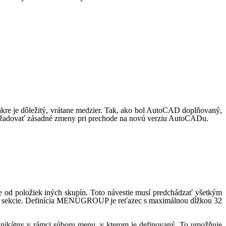
kre je dôležitý, vrátane medzier. Tak, ako bol AutoCAD doplňovaný,
 vyžadovať zásadné zmeny pri prechode na novú verziu AutoCADu.
ne od položiek iných skupín. Toto návestie musí predchádzať všetkým
ieto sekcie. Definícia MENUGROUP je reťazec s maximálnou dĺžkou 32
unikátny v rámci súboru menu, v kterom je definovaný. To umožňuje