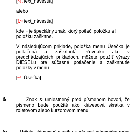
[
~!.
text_návestia]
alebo
[
!.~
text_návestia]
kde ~ je špeciálny znak, ktorý potlačí položku a !.
položku zaškrtne.
V následujúcom príklade, položka menu Úsečka je
potlačená a zaškrtnutá. Rovnako ako v
predchádzajúcich príkladoch, môžete použíť výrazy
DIESELu pre súčasné potlačenie a zaškrtnutie
položky v menu.
[
~!.
Úsečka]
&
Znak & umiestnený pred písmenom hovorí, že
písmeno bude použité ako klávesová skratka v
roletovom alebo kurzorovom menu.
/c