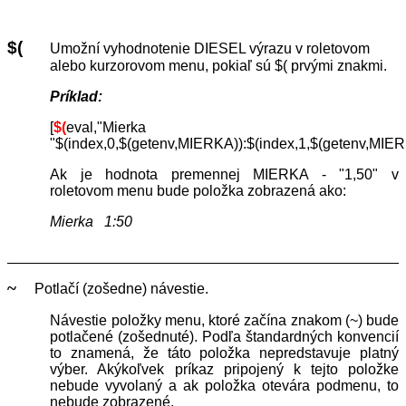
$(
Umožní vyhodnotenie DIESEL výrazu v roletovom
alebo kurzorovom menu, pokiaľ sú $( prvými znakmi.
Príklad:
[
$(
eval,"Mierka
"$(index,0,$(getenv,MIERKA)):$(index,1,$(getenv,MIER
Ak je hodnota premennej MIERKA - "1,50" v
roletovom menu bude položka zobrazená ako:
Mierka 1:50
~
Potlačí (zošedne) návestie.
Návestie položky menu, ktoré začína znakom (~) bude
potlačené (zošednuté). Podľa štandardných konvencií
to znamená, že táto položka nepredstavuje platný
výber. Akýkoľvek príkaz pripojený k tejto položke
nebude vyvolaný a ak položka otevára podmenu, to
nebude zobrazené.