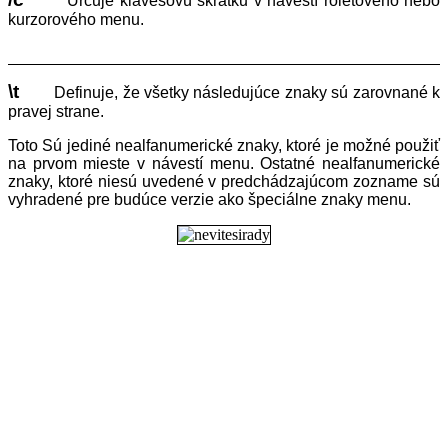
Určuje klávesovú skratku v návestí roletového nebo
kurzorového menu.
\t
Definuje, že všetky následujúce znaky sú zarovnané k
pravej strane.
Toto Sú jediné nealfanumerické znaky, ktoré je možné použiť
na prvom mieste v návestí menu. Ostatné nealfanumerické
znaky, ktoré niesú uvedené v predchádzajúcom zozname sú
vyhradené pre budúce verzie ako špeciálne znaky menu.