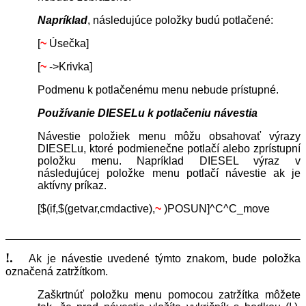
Napríklad
, následujúce položky budú potlačené:
[
~
Úsečka]
[
~
->Krivka]
Podmenu k potlačenému menu nebude prístupné.
Používanie DIESELu k potlačeniu návestia
Návestie položiek menu môžu obsahovať výrazy
DIESELu, ktoré podmienečne potlačí alebo zprístupní
položku menu. Napríklad DIESEL výraz v
následujúcej položke menu potlačí návestie ak je
aktívny príkaz.
[$(if,$(getvar,cmdactive),
~
)POSUN]^C^C_move
!.
Ak je návestie uvedené týmto znakom, bude položka
označená zatržítkom.
Zaškrtnúť položku menu pomocou zatržítka môžete