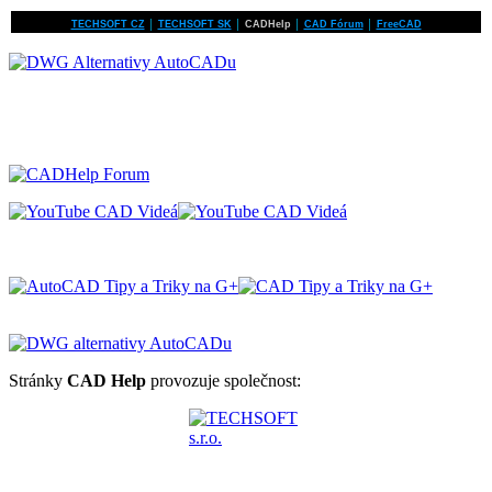
TECHSOFT CZ
│
TECHSOFT SK
│
CADHelp
│
CAD Fórum
│
FreeCAD
Stránky
CAD Help
provozuje společnost: