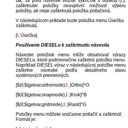
tak, že pred návestie vložíte vykričník s bodkou (!.).
zaškrtnutie položky neovplivní možnosť výberu
položky, ak nieje zaškrtnutá položka potlačená.
V následujúcom príklade bude položka menu Úsečka
zaškrtnutá.
[
!.
Úsečka]
Používanie DIESELu k zaškrtnutiu návestia
Návestie položiek menu môže obsahovať výrazy
DIESELu, ktoré podmienečne zaškrtnú položku menu.
Napríklad DIESEL výraz v následujúcej položke menu
zaškrtne návestie podľa aktuálneho stavu
systémových premenných.
[$(if,$(getvar,orthomode),
!.
)Ortho]^O
[$(if,$(getvar,snapmode),
!.
)Krok]^B
[$(if,$(getvar,gridmode),
!.
)Rastr]^G
Položky menu môžete soúčasne potlačiť a zaškrtnúť.
Formát je: