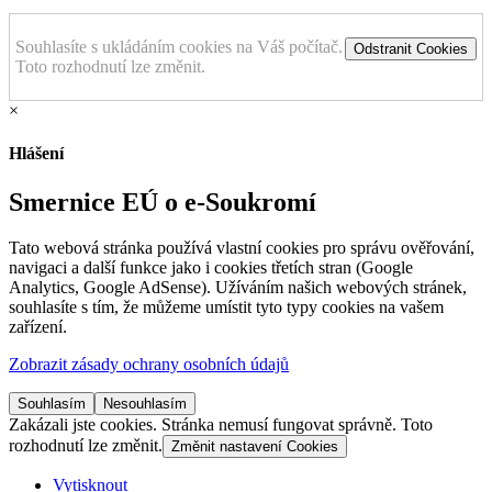
Souhlasíte s ukládáním cookies na Váš počítač.
Odstranit Cookies
Toto rozhodnutí lze změnit.
×
Hlášení
Smernice EÚ o e-Soukromí
Tato webová stránka používá vlastní cookies pro správu ověřování,
navigaci a další funkce jako i cookies třetích stran (Google
Analytics, Google AdSense). Užíváním našich webových stránek,
souhlasíte s tím, že můžeme umístit tyto typy cookies na vašem
zařízení.
Zobrazit zásady ochrany osobních údajů
Souhlasím
Nesouhlasím
Zakázali jste cookies. Stránka nemusí fungovat správně. Toto
rozhodnutí lze změnit.
Změnit nastavení Cookies
Vytisknout