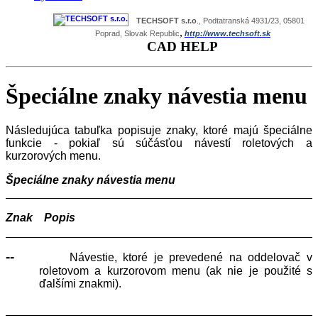
TECHSOFT s.r.o
., Podtatranská 4931/23, 05801
,
Poprad, Slovak Republic
http://www.techsoft.sk
CAD HELP
Špeciálne znaky návestia menu
Následujúca tabuľka popisuje znaky, ktoré majú špeciálne
funkcie - pokiaľ sú súčásťou návestí roletových a
kurzorových menu.
Špeciálne znaky návestia menu
Znak Popis
--
Návestie, ktoré je prevedené na oddelovač v
roletovom a kurzorovom menu (ak nie je použité s
ďalšími znakmi).