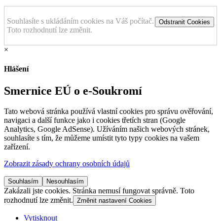
Souhlasíte s ukládáním cookies na Váš počítač.
Odstranit Cookies
Toto rozhodnutí lze změnit.
×
Hlášení
Smernice EÚ o e-Soukromí
Tato webová stránka používá vlastní cookies pro správu ověřování,
navigaci a další funkce jako i cookies třetích stran (Google
Analytics, Google AdSense). Užíváním našich webových stránek,
souhlasíte s tím, že můžeme umístit tyto typy cookies na vašem
zařízení.
Zobrazit zásady ochrany osobních údajů
Souhlasím
Nesouhlasím
Zakázali jste cookies. Stránka nemusí fungovat správně. Toto
rozhodnutí lze změnit.
Změnit nastavení Cookies
Vytisknout