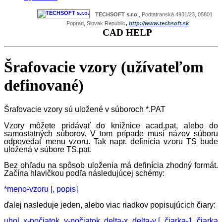
TECHSOFT s.r.o
., Podtatranská 4931/23, 05801
,
Poprad, Slovak Republic
http://www.techsoft.sk
CAD HELP
Šrafovacie vzory (užívateľom
definované)
Šrafovacie vzory sú uložené v súboroch *.PAT
Vzory môžete pridávať do knižnice acad.pat, alebo do
samostatných súborov. V tom prípade musí názov súboru
odpovedať menu vzoru. Tak napr. definícia vzoru TS bude
uložená v súbore TS.pat.
Bez ohľadu na spôsob uloženia má definícia zhodný formát.
Začína hlavičkou podľa následujúcej schémy:
*meno-vzoru [, popis]
ďalej nasleduje jeden, alebo viac riadkov popisujúcich čiary:
uhol, x-počiatok, y-počiatok, delta-x, delta-y [, čiarka-1, čiarka