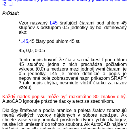
-2, ...]
Príklad:
Vzor nazvaný
L45
šrafujúcí čiarami pod uhlom 45
stupňov s odstupom 0.5 jednotky by bol definovaný
ako:
*
L45
,45 čiary pod uhlom 45 st.
45, 0,0, 0,0.5
Tento popis hovorí, že čiara sa má kresliť pod uhlom
45 stupňov, jedna z nich prechádza počiatkom
výkresu (0,0) a medzera mezi jednotlivými čiarami je
0.5 jednotky. L45 je meno definície a popis je
nepovinné pole zobrazované napr. príkazom ŠRAFY
? (ak popis chýba, nesmiete vložiť čiarku za názov
vzoru).
Každý riadok popisu môže byť maximálne 80 znakov dlhý
.
AutoCAD ignoruje prázdne riadky a text za stredníkom.
Dialógy šrafovania podľa hranice a paleta šrafov zobrazujú
mená všetkých vzorov nájdených v súbore acad.pat. Ak
chcete vaše vzory ponúkať prostrednictvom týchto dialogov,
musíte ich umiestniť do tohoto souboru. Ak AutoCAD nájde v
knižnici acad.slb snímok s názvom odpovedajúcim menu