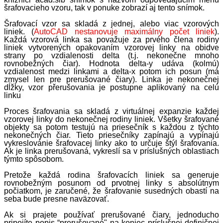
šrafovacieho vzoru, tak v ponuke zobrazí aj tento snímok.
Šrafovací vzor sa skladá z jednej, alebo viac vzorových
liniek. (
AutoCAD nestanovuje maximálny počet liniek
).
Každá vzorová linka sa považuje za prvého člena rodiny
liniek vytvorených opakovaním vzorovej linky na obidve
strany po vzdialenosti delta (t.j. nekonečne mnoho
rovnobežných čiar). Hodnota delta-y udáva (kolmú)
vzdialenost medzi linkami a delta-x potom ich posun (má
zmysel len pre prerušované čiary). Linka je nekonečnej
dĺžky, vzor přerušovania je postupne aplikovaný na celú
linku
Proces šrafovania sa skladá z virtuálnej expanzie každej
vzorovej linky do nekonečnej rodiny liniek. Všetky šrafované
objekty sa potom testujú na priesečník s každou z týchto
nekonečných čiar. Tieto priesečníky zapínajú a vypínajú
vykreslovánie šrafovacej linky ako to určuje štýl šrafovania.
Ak je linka prerušovaná, vykreslí sa v príslušných oblastiach
týmto spôsobom.
Pretože každá rodina šrafovacích liniek sa generuje
rovnobežným posunom od prvotnej linky s absolútnym
počiatkom, je zaručené, že šrafovanie susedných obastí na
seba bude presne naväzovať.
Ak si prajete používať prerušované čiary, jednoducho
pripojíte popis “prerušované" na koniec príslušnej definičnej