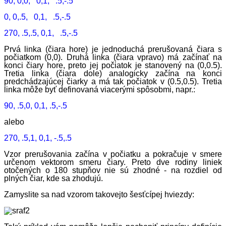
90, 0,0, 0,1, .5,-.5
0, 0,.5, 0,1, .5,-.5
270, .5,.5, 0,1, .5,-.5
Prvá linka (čiara hore) je jednoduchá prerušovaná čiara s
počiatkom (0,0). Druhá linka (čiara vpravo) má začínať na
konci čiary hore, preto jej počiatok je stanovený na (0,0.5).
Tretia linka (čiara dole) analogicky začína na konci
predchádzajúcej čiarky a má tak počiatok v (0.5,0.5). Tretia
linka môže byť definovaná viacerými spôsobmi, napr.:
90, .5,0, 0,1, .5,-.5
alebo
270, .5,1, 0,1, -.5,.5
Vzor prerušovania začína v počiatku a pokračuje v smere
určenom vektorom smeru čiary. Preto dve rodiny liniek
otočených o 180 stupňov nie sú zhodné - na rozdiel od
plných čiar, kde sa zhodujú.
Zamyslite sa nad vzorom takovejto šesťcípej hviezdy: