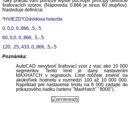
Taký príklad vám pomôže lepšie pochopiť princípy definície
šrafovacích vzorov. (Nápoveda: 0.866 je sínus 60 stupňov).
Nasleduje definícia:
*HVIEZDY,Dávidova hviezda
0, 0,0, 0,.866, .5,-.5
60, 0,0, 0,.866, .5,-.5
120, .25,.433, 0,.866, .5,-.5
Poznámka:
AutoCAD nevytvorí šrafovací vzor z viac ako 10 000
segmentov. Tento limit je daný nastavením
MAXHATCH v registroch. Limit môžete zmeniť na
akúkoľvek hodnotu v rozmedzí 100 až 10 000 000.
Napríklad pre nastavenie limitu na 8 000 zadajte do
príkazového riadku (setenv "MaxHatch" "8000").