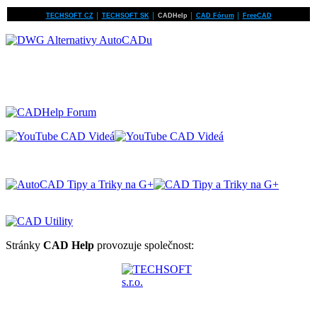
TECHSOFT CZ
│
TECHSOFT SK
│
CADHelp
│
CAD Fórum
│
FreeCAD
Stránky
CAD Help
provozuje společnost: