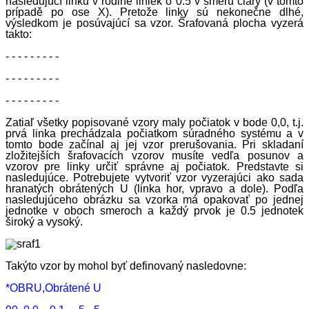
následujúcí linku v rodine liniek o 0.5 v smeru čiary (v tomto
prípadě po ose X). Pretože linky sú nekonečne dlhé,
výsledkom je posúvajúcí sa vzor. Šrafovaná plocha vyzerá
takto:
- - - - - - - - -
- - - - - - - - -
- - - - - - - - -
Zatiaľ všetky popisované vzory maly počiatok v bode 0,0, t.j.
prvá linka prechádzala počiatkom súradného systému a v
tomto bode začínal aj jej vzor prerušovania. Pri skladaní
zložitejších šrafovacích vzorov musíte vedľa posunov a
vzorov pre linky určiť správne aj počiatok. Predstavte si
nasledujúce. Potrebujete vytvoriť vzor vyzerajúci ako sada
hranatých obrátených U (linka hor, vpravo a dole). Podľa
nasledujúceho obrázku sa vzorka má opakovať po jednej
jednotke v oboch smeroch a každý prvok je 0.5 jednotek
široký a vysoký.
Takýto vzor by mohol byť definovaný nasledovne:
*OBRU,Obrátené U