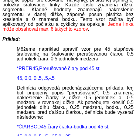
položky šrafovacej linky. Každé číslo znamená dĺžku
segmentu. Kladné hodnoty znamenajú nakreslenie
segmentu v danej dĺžke, záporné posun pisátka bez
kreslenia a 0 znamená bodku. Tento vzor začína byť
aplikovaný od počiatku a cyklicky sa opakuje.
Jedna linka
môže obsahovat max. 6 takýchto vzorov
.
Príklad:
Môžeme napríklad upraviť vzor pre 45 stupňové
šrafovanie na šrafovanie prerušovanou čiarou 0.5
jednotiek čiara, 0.5 jednotiek medzera:
*PRER45,Prerušované čiary pod 45 st.
45, 0,0, 0,.5, .5,-.5
Definícia odpovedá predchádzajúcemu príkladu, len
bol pripojený popis “prerušované". 0.5 znamená
nakreslenie čiarky v dĺžke 0.5 jednotiek a -0.5
medzeru v rovnakej dĺžke. Ak potrebujete kresliť 0.5
jednotiek dlhú čiarku, 0.25 medzeru, bodku, 0.25
medzeru pred ďaľšou čiarkou, definícia bude vyzerať
následovne:
*ČIARBOD45,čiary čiarka-bodka pod 45 st.