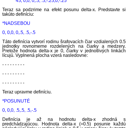
45, 0,0, 0,.5, .5,-.25,0,-.25
Teraz sa podzrime na efekt posunu delta-x. Predstavte si
takúto definíciu:
*NADSEBOU
0, 0,0, 0,.5, .5,-.5
Táto definícia vytvorí rodinu šrafovacích čiar vzdialených 0.5
jednotky rovnomerne rozdelených na čiarky a medzery.
Pretože hodnota delta-x je 0, čiarky v jednotlivých linkách
lícujú. Vyplnená plocha vzerá nasledovne:
- - - - - - - - -
- - - - - - - - -
- - - - - - - - -
Teraz upravme definíciu.
*POSUNUTÉ
0, 0,0, .5,.5, .5,-.5
Definícia je až na hodnotu delta-x zhodná s
predchádzajúcou. Hodnota delta-x (=0.5) posunie každú