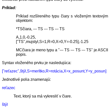
Príklad:
Príklad rozšíreného typu čiary s vloženým textovým
objektom:
*TSčiara, --- TS --- TS --- TS
A,1.0,-0.25,
["TS",mujstyl,S=1,R=0,X=0,Y=-0.25],-1.25
MCčiara je meno typu a "--- TS --- TS --- TS" je ASCII
popis.
Syntax vloženého prvku je nasledujúca:
["reťazec",štýl,S=merítko,R=rotácia,X=x_posunt,Y=y_posun]
Jednotlivé polia znamenajú:
reťazec
Text, ktorý sa má vykresliť v čiare.
štýl