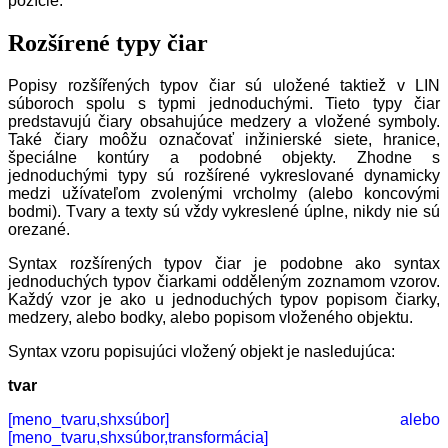
pozície.
Rozšírené typy čiar
Popisy rozšířených typov čiar sú uložené taktiež v LIN
súboroch spolu s typmi jednoduchými. Tieto typy čiar
predstavujú čiary obsahujúce medzery a vložené symboly.
Také čiary moôžu označovať inžinierské siete, hranice,
špeciálne kontúry a podobné objekty. Zhodne s
jednoduchými typy sú rozšírené vykreslované dynamicky
medzi užívateľom zvolenými vrcholmy (alebo koncovými
bodmi). Tvary a texty sú vždy vykreslené úplne, nikdy nie sú
orezané.
Syntax rozšírených typov čiar je podobne ako syntax
jednoduchých typov čiarkami odděleným zoznamom vzorov.
Každý vzor je ako u jednoduchých typov popisom čiarky,
medzery, alebo bodky, alebo popisom vloženého objektu.
Syntax vzoru popisujúci vložený objekt je nasledujúca:
tvar
[meno_tvaru,shxsúbor] alebo
[meno_tvaru,shxsúbor,transformácia]