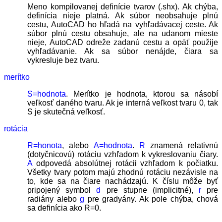
Meno kompilovanej definície tvarov (.shx). Ak chýba,
definícia nieje platná. Ak súbor neobsahuje plnú
cestu, AutoCAD ho hľadá na vyhľadávacej ceste. Ak
súbor plnú cestu obsahuje, ale na udanom mieste
nieje, AutoCAD odreže zadanú cestu a opäť použije
vyhľadávanie. Ak sa súbor nenájde, čiara sa
vykresluje bez tvaru.
merítko
S=hodnota
. Merítko je hodnota, ktorou sa násobí
veľkosť daného tvaru. Ak je interná veľkost tvaru 0, tak
S je skutečná veľkosť.
rotácia
R=honota
, alebo
A=hodnota
.
R
znamená relativnú
(dotyčnicovú) rotáciu vzhľadom k vykreslovaniu čiary.
A
odpovedá absolútnej rotácii vzhľadom k počiatku.
Všetky tvary potom majú zhodnú rotáciu nezávisle na
to, kde sa na čiare nachádzajú. K číslu môže byť
pripojený symbol
d
pre stupne (implicitné),
r
pre
radiány alebo
g
pre gradyány. Ak pole chýba, chová
sa definícia ako R=0.