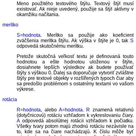
Meno použitého textového štýlu. Textový štýl musí
existovať. Ak nieje uvedený, použije sa štýl aktívny v
okamžiku načítania.
merítko
S=hodnota
. Merítko sa použije ako koeficient
zväčšenia merítka štýlu. Ak výška v štýle je 0, tak
S
odpovedá skutočnému merítku.
Pretože skutočná veľkosť textu je definovaná touto
hodnotou a ešte hodnotou uloženou v štýle,
dosiahnete lepších výsledkov ak budete používať
štýly s výškou 0. Ďalej sa doporučuje vytvoriť zvláštne
štýly pre textové objekty v rozšířených typoch čiar aby
sa predošlo problémom s ostatnímy textami vo vašom
výkrese.
rotácia
R=hodnota
, alebo
A=hodnota
.
R
znamená relativnú
(dotyčnicovú) rotáciu vzhľadom k vykreslovaniu čiary.
A
odpovedá absolútnej rotácii vzhľadom k počiatku.
Všetky tvary potom majú zhodnú rotáciu nezávisle na
to, kde sa na čiare nachádzajú. K číslu môže byť