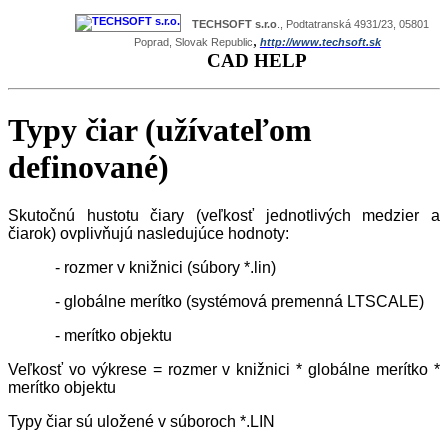
TECHSOFT s.r.o
., Podtatranská 4931/23, 05801
,
Poprad, Slovak Republic
http://www.techsoft.sk
CAD HELP
Typy čiar (užívateľom
definované)
Skutočnú hustotu čiary (veľkosť jednotlivých medzier a
čiarok) ovplivňujú nasledujúce hodnoty:
- rozmer v knižnici (súbory *.lin)
- globálne merítko (systémová premenná LTSCALE)
- merítko objektu
Veľkosť vo výkrese = rozmer v knižnici * globálne merítko *
merítko objektu
Typy čiar sú uložené v súboroch *.LIN