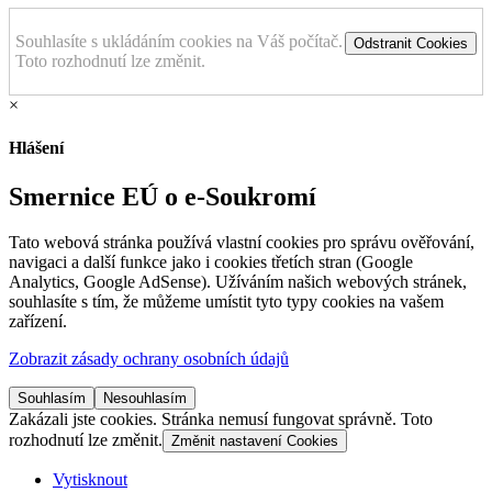
Souhlasíte s ukládáním cookies na Váš počítač.
Odstranit Cookies
Toto rozhodnutí lze změnit.
×
Hlášení
Smernice EÚ o e-Soukromí
Tato webová stránka používá vlastní cookies pro správu ověřování,
navigaci a další funkce jako i cookies třetích stran (Google
Analytics, Google AdSense). Užíváním našich webových stránek,
souhlasíte s tím, že můžeme umístit tyto typy cookies na vašem
zařízení.
Zobrazit zásady ochrany osobních údajů
Souhlasím
Nesouhlasím
Zakázali jste cookies. Stránka nemusí fungovat správně. Toto
rozhodnutí lze změnit.
Změnit nastavení Cookies
Vytisknout