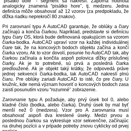
“pisátko dole" - segment sa nakreslí. Záporná hodnota
analogicky znamená “pisátko hore", tj. medzeru. Jedna
definícia môže obsahovať až 12 vzorov (za predpokladu, že
dĺžka riadku neprekročí 80 znakov).
Pri zarovnaní typu A AutoCAD garantuje, že oblúky a čiary
začínajú a končia čiarkou. Napríklad, predstavte si definíciu
typu čiary OS, ktorá bude definovaná opakujúcim sa vzorom
čiarka-bodka. AutoCAD upraví vzor na každej individuálnej
čiare tak, že na koncových bodoch objektu začína a končí
čiarka vzoru. Ak to vzor dovolí, posunie ho AutoCAD tak, aby
čiarkou začínala a končila aspoň polovica dĺžky príslušnej
čiarky. Ak je to potrebné, sú prvá a posledná čiarka
predĺoužené. Ak je objekt taký krátky, že odpovedá práve
jednej sekvencii čiarka-bodka, tak AutoCAD nakreslí plnú
čiaru. Pre oblúky zariadi AutoCAD to isté, čo pre čiary. U
kružníc, kde nemá význam hovoriť o koncových bodoch zasa
zaistí posunutím vzoru “rozumné" zobrazenie.
Zarovnanie typu A požaduje, aby prvý úsek bol 0, alebo
kladné číslo (bodka, alebo čiarka). Druhý úsek by mal byť
menší než 0 (medzera). Vzor pro A zarovnania musí
obsahovať aspoň dva kreslené úseky. Medzi prvou a
poslednou čiarkou sa vykresluje vzor sekvenčne, začínajúc
na druhej pozícii a v prípade potreby znovu cyklicky od prvej