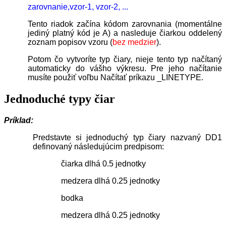
zarovnanie,vzor-1, vzor-2, ...
Tento riadok začína kódom zarovnania (
momentálne
jediný platný kód je A
) a nasleduje čiarkou oddelený
zoznam popisov vzoru (
bez medzier
).
Potom čo vytvoríte typ čiary, nieje tento typ načítaný
automaticky do vášho výkresu. Pre jeho načítanie
musíte použiť voľbu Načítať príkazu _LINETYPE.
Jednoduché typy čiar
Príklad:
Predstavte si jednoduchý typ čiary nazvaný DD1
definovaný následujúcim predpisom:
čiarka dlhá 0.5 jednotky
medzera dlhá 0.25 jednotky
bodka
medzera dlhá 0.25 jednotky