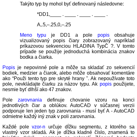
Takýto typ by mohol byť definovaný následovne:
*DD1,____ . ____ . ____ . ____ .
A,.5,–.25,0,–.25
Meno typu
je DD1 a pole
popis
obsahuje
vizualizovaný popis čiary zobrazovaný napríklad
príkazovou sekvenciou HLADINA TypČ ?. V tomto
prípade se použije jednoduchá kombinácia znakov
bodka a čiarka.
Popis
je nepovinné pole a môže sa skladať zo sekvencií
bodiek, medzier a čiarok, alebo môže obsahovať komentáre
ako “Použi tento typ pre skryté hrany ". Ak nepoužívate toto
pole, nevkládajte čiarku za názov typu. Ak
popis
použijete,
nesmie byť dlhší ako 47 znakov.
Pole
zarovnania
definuje chovanie vzoru na konci
jednotlivých čiar a oblúkov. AutoCAD v súčasnej verzii
podporuje len jeden typ zarovnania - musí byť A - AutoCAD
odmietne každý iný znak v poli zarovnania.
Každé pole
vzor-n
určuje dĺžku segmentu, z ktorého sa
vlastný vzor skladá. Ak je dĺžka kladné číslo, znamená to