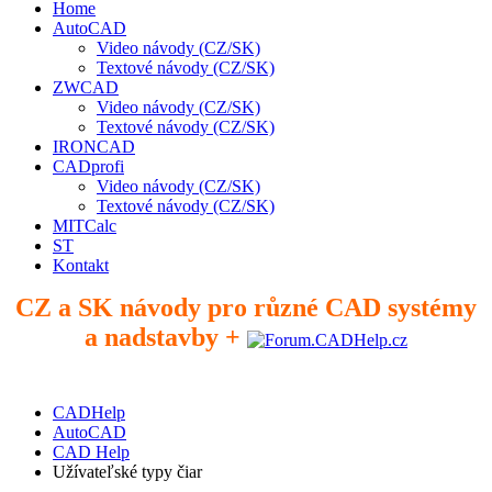
Home
AutoCAD
Video návody (CZ/SK)
Textové návody (CZ/SK)
ZWCAD
Video návody (CZ/SK)
Textové návody (CZ/SK)
IRONCAD
CADprofi
Video návody (CZ/SK)
Textové návody (CZ/SK)
MITCalc
ST
Kontakt
CZ a SK návody pro různé CAD systémy
a nadstavby +
CADHelp
AutoCAD
CAD Help
Užívateľské typy čiar