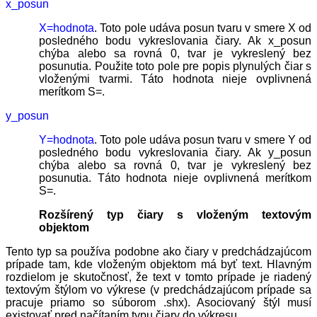
x_posun
X=hodnota
. Toto pole udáva posun tvaru v smere X od
posledného bodu vykreslovania čiary. Ak x_posun
chýba alebo sa rovná 0, tvar je vykreslený bez
posunutia. Použite toto pole pre popis plynulých čiar s
vloženými tvarmi. Táto hodnota nieje ovplivnená
merítkom S=.
y_posun
Y=hodnota
. Toto pole udáva posun tvaru v smere Y od
posledného bodu vykreslovania čiary. Ak y_posun
chýba alebo sa rovná 0, tvar je vykreslený bez
posunutia. Táto hodnota nieje ovplivnená merítkom
S=.
Rozšírený typ čiary s vloženým textovým
objektom
Tento typ sa používa podobne ako čiary v predchádzajúcom
prípade tam, kde vloženým objektom má byť text. Hlavným
rozdielom je skutočnosť, že text v tomto prípade je riadený
textovým štýlom vo výkrese (v predchádzajúcom prípade sa
pracuje priamo so súborom .shx). Asociovaný štýl musí
existovať pred načítaním typu čiary do výkresu.