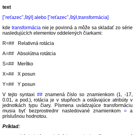
text
["reťazec",štýl] alebo ["reťazec",štýl,transformácia]
kde
transformácia
nie je povinná a môže sa skladať zo série
nasledujúcích elementov oddelených čiarkami:
R=## Relativná rotácia
A=## Absolútna rotátcia
S=## Merítko
X=## X posun
Y=## Y posun
V tejto syntaxi
##
znamená číslo so znamienkom (1, -17,
0.01, a pod.), rotácia je v stupňoch a ostávajúce atribúty v
jednotkách typu čiary. Písmena uvádzajúce transformáciu
musia byť bezprostrednr nasledované znamienkom
=
a
príslušnou hodnotou.
Príklad: