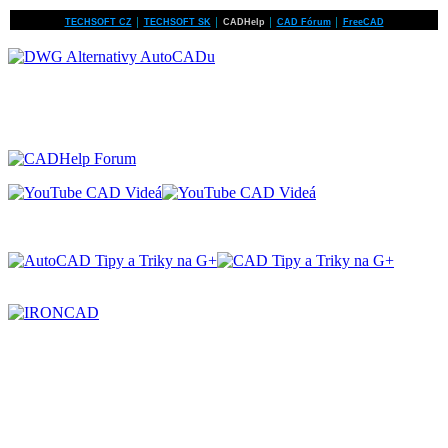
TECHSOFT CZ
│
TECHSOFT SK
│
CADHelp
│
CAD Fórum
│
FreeCAD