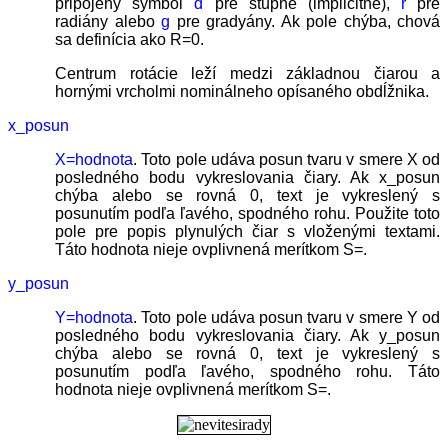
pripojený symbol
d
pre stupne (implicitné),
r
pre
radiány alebo
g
pre gradyány. Ak pole chýba, chová
sa definícia ako R=0.
Centrum rotácie leží medzi základnou čiarou a
hornými vrcholmi nominálneho opísaného obdĺžnika.
x_posun
X=hodnota
. Toto pole udáva posun tvaru v smere X od
posledného bodu vykreslovania čiary. Ak x_posun
chýba alebo se rovná 0, text je vykreslený s
posunutím podľa ľavého, spodného rohu. Použite toto
pole pre popis plynulých čiar s vloženými textami.
Táto hodnota nieje ovplivnená merítkom S=.
y_posun
Y=hodnota
. Toto pole udáva posun tvaru v smere Y od
posledného bodu vykreslovania čiary. Ak y_posun
chýba alebo se rovná 0, text je vykreslený s
posunutím podľa ľavého, spodného rohu. Táto
hodnota nieje ovplivnená merítkom S=.