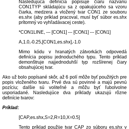
Následujúca definícia popisuje čiaru nazvanú
CON1TYP skládajúcu sa z opakujúceho sa vzoru
čiarka, medzera a vložený tvar CON1 ze souboru
es.shx (aby príklad pracoval, musí byť súbor es.shx
prítomný vo vyhľadávacej ceste).
*CON1LINE, --- [CON1] --- [CON1] --- [CON1]
A,1.0,-0.25,[CON1,es.shx],-1.0
Mimo kódu v hranatých zátvorkách odpovedá
definícia popisu jednoduchého typu. Tento príklad
demonštruje najjednoduhší typ rozšírenej čiary
obsahujúcej tvar.
Ako už bolo popísané skôr, až 6 polí môže byť použitých pre
popis vloženého tvaru. Prvé dva sú povinné a majú pevnú
pozíciu; dalšie sú voliteľné a môžu byť ľubolvolne
usporiadané. Nasledujúce dva príklady ukazujú rôzne
definície tvarov:
Príklad:
[CAP,es.shx,S=2,R=10,X=0.5]
Tento príklad použije tvar CAP zo súboru es.shx v