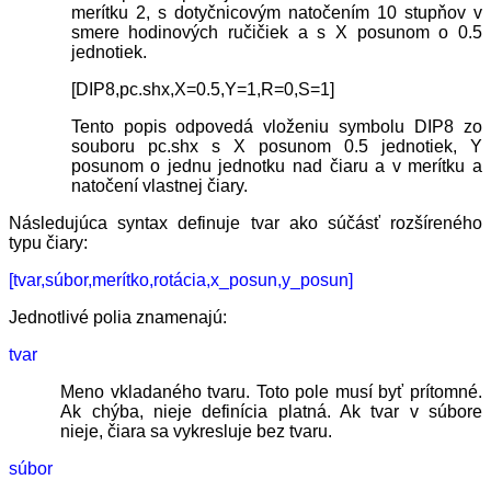
merítku 2, s dotyčnicovým natočením 10 stupňov v
smere hodinových ručičiek a s X posunom o 0.5
jednotiek.
[DIP8,pc.shx,X=0.5,Y=1,R=0,S=1]
Tento popis odpovedá vloženiu symbolu DIP8 zo
souboru pc.shx s X posunom 0.5 jednotiek, Y
posunom o jednu jednotku nad čiaru a v merítku a
natočení vlastnej čiary.
Následujúca syntax definuje tvar ako súčásť rozšíreného
typu čiary:
[tvar,súbor,merítko,rotácia,x_posun,y_posun]
Jednotlivé polia znamenajú:
tvar
Meno vkladaného tvaru. Toto pole musí byť prítomné.
Ak chýba, nieje definícia platná. Ak tvar v súbore
nieje, čiara sa vykresluje bez tvaru.
súbor