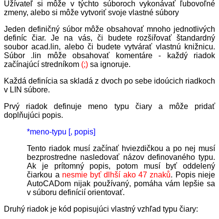
Užívateľ si môže v týchto súboroch vykonávať ľubovoľné
zmeny, alebo si môže vytvoriť svoje vlastné súbory
Jeden definičný súbor môže obsahovať mnoho jednotlivých
definíc čiar. Je na vás, či budete rozšiřovať štandardný
soubor acad.lin, alebo či budete vytvárať vlastnú knižnicu.
Súbor .lin môže obsahovať komentáre -
každý riadok
začínajúcí stredníkom
(;)
sa ignoruje.
Každá definícia sa skladá z dvoch po sebe idoúcich riadkoch
v LIN súbore.
Prvý riadok definuje meno typu čiary a môže pridať
doplňujúci popis.
*meno-typu [, popis]
Tento riadok musí začínať hviezdičkou a po nej musí
bezprostredne nasledovať názov definovaného typu.
Ak je prítomný popis, potom musí byť oddelený
čiarkou a
nesmie byť dlhší ako 47 znaků
. Popis nieje
AutoCADom nijak používaný, pomáha vám lepšie sa
v súboru definícií orientovať.
Druhý riadok je kód popisujúci vlastný vzhľad typu čiary: