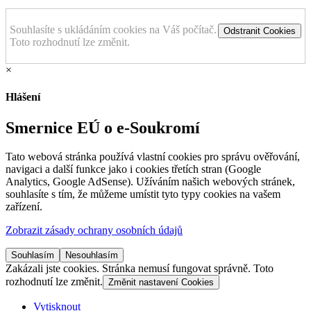
Souhlasíte s ukládáním cookies na Váš počítač.
Odstranit Cookies
Toto rozhodnutí lze změnit.
×
Hlášení
Smernice EÚ o e-Soukromí
Tato webová stránka používá vlastní cookies pro správu ověřování,
navigaci a další funkce jako i cookies třetích stran (Google
Analytics, Google AdSense). Užíváním našich webových stránek,
souhlasíte s tím, že můžeme umístit tyto typy cookies na vašem
zařízení.
Zobrazit zásady ochrany osobních údajů
Souhlasím
Nesouhlasím
Zakázali jste cookies. Stránka nemusí fungovat správně. Toto
rozhodnutí lze změnit.
Změnit nastavení Cookies
Vytisknout