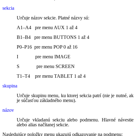
sekcia
Určuje názov sekcie. Platné názvy sú:
A1–A4 pre menu AUX 1 až 4
B1–B4 pre menu BUTTONS 1 až 4
P0–P16 pre menu POP 0 až 16
I pre menu IMAGE
S pre menu SCREEN
T1–T4 pre menu TABLET 1 až 4
skupina
Určuje skupinu menu, ku ktorej sekcia patrí (nie je nutné, ak
je súčasťou základného menu).
názov
Určuje vkladanú sekciu alebo podmenu. Hlavné návestie
alebo alias načítanej sekcie.
Nasledujúce položky menu ukazujú odkazovanie na podmenu: