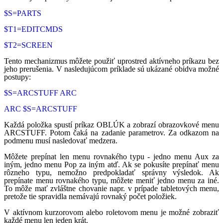
$S=PARTS
$T1=EDITCMDS
$T2=SCREEN
Tento mechanizmus môžete použiť uprostred aktívneho príkazu bez
jeho prerušenia. V nasledujúcom príklade sú ukázané obidva možné
postupy:
$S=ARCSTUFF ARC
ARC $S=ARCSTUFF
Každá položka spustí príkaz OBLÚK a zobrazí obrazovkové menu
ARCSTUFF. Potom čaká na zadanie parametrov. Za odkazom na
podmenu musí nasledovať medzera.
Môžete prepínat len menu rovnakého typu - jedno menu Aux za
iným, jedno menu Pop za iným atď. Ak se pokusíte prepínať menu
rôzneho typu, nemožno predpokladať správny výsledok. Ak
prepínate menu rovnakého typu, môžete meniť jedno menu za iné.
To môže mať zvláštne chovanie napr. v prípade tabletových menu,
pretože tie spravidla nemávajú rovnaký počet položiek.
V aktívnom kurzorovom alebo roletovom menu je možné zobraziť
každé menu len jeden krát.