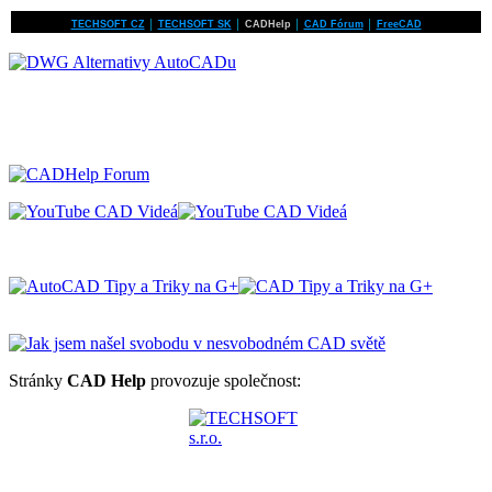
TECHSOFT CZ
│
TECHSOFT SK
│
CADHelp
│
CAD Fórum
│
FreeCAD
Stránky
CAD Help
provozuje společnost: