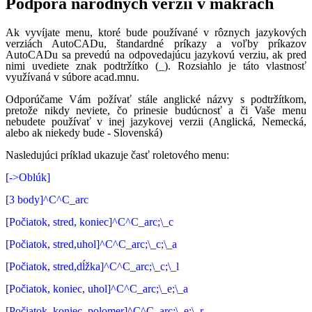
Podpora národných verzií v makrách
Ak vyvíjate menu, ktoré bude používané v rôznych jazykových
verziách AutoCADu, štandardné príkazy a voľby príkazov
AutoCADu sa prevedú na odpovedajúcu jazykovú verziu, ak pred
nimi uvediete znak podtržítko (_). Rozsiahlo je táto vlastnosť
využívaná v súbore acad.mnu.
Odporúčame Vám požívať stále anglické názvy s podtržítkom,
pretože nikdy neviete, čo prinesie budúcnosť a či Vaše menu
nebudete používať v inej jazykovej verzii (Anglická, Nemecká,
alebo ak niekedy bude - Slovenská)
Nasledujúci príklad ukazuje časť roletového menu:
[->Oblúk]
[3 body]^C^C_arc
[Počiatok, stred, koniec]^C^C_arc;\_c
[Počiatok, stred,uhol]^C^C_arc;\_c;\_a
[Počiatok, stred,dĺžka]^C^C_arc;\_c;\_l
[Počiatok, koniec, uhol]^C^C_arc;\_e;\_a
[Počiatok, koniec, polomer]^C^C_arc;\_e;\_r