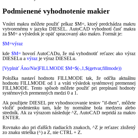
Podmienené vyhodnotenie makier
Vnútri makra môžete použiť príkaz $M=, ktorý predchádza makru
vytvorenému v jazyku DIESEL. AutoCAD vyhodnotí časť makra
za $M= a výsledok je opäť spracovaný ako makro. Formát je:
$M=výraz
kde
$M=
hovorí AutoCADu, že má vyhodnotiť reťazec ako výraz
DIESELu a
výraz
je výraz DIESELu.
[Vyplniť Áno/Nie]FILLMODE $M=$(-,1,$(getvar,fillmode))
Položka nastaví hodnotu FILLMODE tak, že odčíta aktuálnu
hodnotu FILLMODE od 1 a vráti výsledok systémovej premennej
FILLMODE. Tento spôsob môžete použiť pri prepínaní hodnoty
systémových premenných medzi 0 a 1.
Ak použijete DIESEL pre vyhodnocovanie testov "if-then", môžete
vložiť podmienku tam, kde by normálne bola medzera alebo
stredník. Ak za výrazom následuje ^Z, AutoCAD nepridá za makro
ENTER.
Rovnako ako pri ďalších riadiacích znakoch, ^Z je reťazec zložený
zo znaku strieška (^) a Z, nie CTRL + Z.