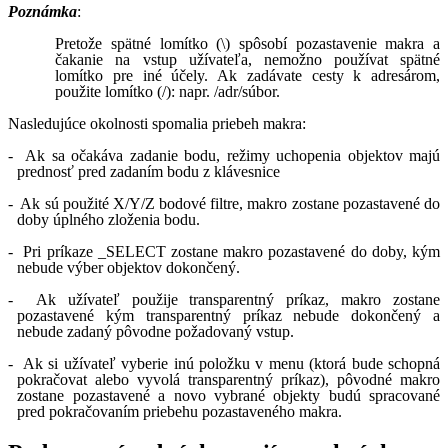
Poznámka
:
Pretože spätné lomítko (\) spôsobí pozastavenie makra a
čakanie na vstup užívateľa, nemožno používat spätné
lomítko pre iné účely. Ak zadávate cesty k adresárom,
použite lomítko (/): napr. /adr/súbor.
Nasledujúce okolnosti spomalia priebeh makra:
- Ak sa očakáva zadanie bodu, režimy uchopenia objektov majú
prednosť pred zadaním bodu z klávesnice
- Ak sú použité X/Y/Z bodové filtre, makro zostane pozastavené do
doby úplného zloženia bodu.
- Pri príkaze _SELECT zostane makro pozastavené do doby, kým
nebude výber objektov dokončený.
- Ak užívateľ použije transparentný príkaz, makro zostane
pozastavené kým transparentný príkaz nebude dokončený a
nebude zadaný pôvodne požadovaný vstup.
- Ak si užívateľ vyberie inú položku v menu (ktorá bude schopná
pokračovat alebo vyvolá transparentný príkaz), pôvodné makro
zostane pozastavené a novo vybrané objekty budú spracované
pred pokračovaním priebehu pozastaveného makra.