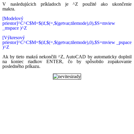
V nasledujúcich príkladoch je ^Z použité ako ukončenie
makra.
[Modelový
priestor]^C^C$M=$(if,$(=,$(getvar,tilemode),0),$S=mview
_mspace )^Z
[Výkresový
priestor]^C^C$M=$(if,$(=,$(getvar,tilemode),0),$S=mview _pspace
)^Z
Ak by tieto makrá nekončili ^Z, AutoCAD by automaticky doplnil
na koniec riadkov ENTER, čo by spôsobilo zopakovanie
posledného príkazu.