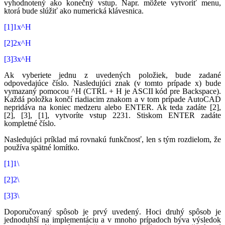
vyhodnotený ako konečný vstup. Napr. môžete vytvoriť menu,
ktorá bude slúžiť ako numerická klávesnica.
[1]1x^H
[2]2x^H
[3]3x^H
Ak vyberiete jednu z uvedených položiek, bude zadané
odpovedajúce číslo. Nasledujúci znak (v tomto prípade x) bude
vymazaný pomocou ^H (CTRL + H je ASCII kód pre Backspace).
Každá položka končí riadiacim znakom a v tom prípade AutoCAD
nepridáva na koniec medzeru alebo ENTER. Ak teda zadáte [2],
[2], [3], [1], vytvoríte vstup 2231. Stiskom ENTER zadáte
kompletné číslo.
Nasledujúci príklad má rovnakú funkčnosť, len s tým rozdielom, že
používa spätné lomítko.
[1]1\
[2]2\
[3]3\
Doporučovaný spôsob je prvý uvedený. Hoci druhý spôsob je
jednoduhší na implementáciu a v mnoho prípadoch býva výsledok