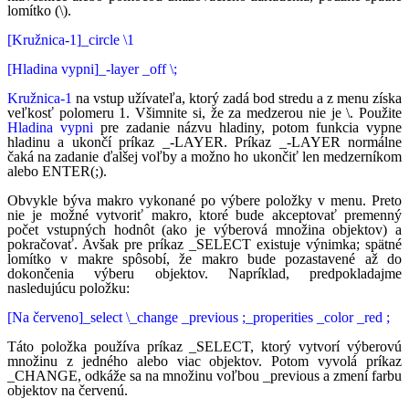
lomítko (\).
[Kružnica-1]_circle \1
[Hladina vypni]_-layer _off \;
Kružnica-1
na vstup užívateľa, ktorý zadá bod stredu a z menu získa
veľkosť polomeru 1. Všimnite si, že za medzerou nie je \. Použite
Hladina vypni
pre zadanie názvu hladiny, potom funkcia vypne
hladinu a ukončí príkaz _-LAYER. Príkaz _-LAYER normálne
čaká na zadanie ďalšej voľby a možno ho ukončiť len medzerníkom
alebo ENTER(;).
Obvykle býva makro vykonané po výbere položky v menu. Preto
nie je možné vytvoriť makro, ktoré bude akceptovať premenný
počet vstupných hodnôt (ako je výberová množina objektov) a
pokračovať. Avšak pre príkaz _SELECT existuje výnimka; spätné
lomítko v makre spôsobí, že makro bude pozastavené až do
dokončenia výberu objektov. Napríklad, predpokladajme
nasledujúcu položku:
[Na červeno]_select \_change _previous ;_properities _color _red ;
Táto položka používa príkaz _SELECT, ktorý vytvorí výberovú
množinu z jedného alebo viac objektov. Potom vyvolá príkaz
_CHANGE, odkáže sa na množinu voľbou _previous a zmení farbu
objektov na červenú.