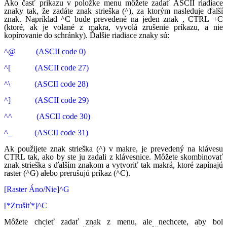
Ako časť príkazu v položke menu môžete zadať ASCII riadiace
znaky tak, že zadáte znak strieška (^), za ktorým nasleduje ďalší
znak. Napríklad ^C bude prevedené na jeden znak , CTRL +C
(ktoré, ak je volané z makra, vyvolá zrušenie príkazu, a nie
kopírovanie do schránky). Ďalšie riadiace znaky sú:
^@ (ASCII code 0)
^[ (ASCII code 27)
^\ (ASCII code 28)
^] (ASCII code 29)
^^ (ASCII code 30)
^_ (ASCII code 31)
Ak použijete znak strieška (^) v makre, je prevedený na klávesu
CTRL tak, ako by ste ju zadali z klávesnice. Môžete skombinovať
znak strieška s ďalším znakom a vytvoriť tak makrá, ktoré zapínajú
raster (^G) alebo prerušujú príkaz (^C).
[Raster Áno/Nie]^G
[*Zrušiť*]^C
Môžete chcieť zadať znak z menu, ale nechcete, aby bol