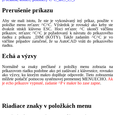
Prerušenie príkazu
Aby ste mali istotu, že nie je vykonávaný iný príkaz, použite v
položke menu reťazec ^C^C. Výsledok je rovnaký ako keby ste
dvakrát stiskli klávesu ESC. Hoci reťazec ^C ukončí väčšinu
príkazov, reťazec ^C^C je požadovaný k návratu do príkazového
riadku z príkazu _DIM (KÓTY). Takže zadaním ^C^C je vo
väčšine prípadov zaručené, že sa AutoCAD vráti do príkazového
riadku.
Echá a výzvy
Normálně sa znaky prečítané z položky menu zobrazia na
príkazovom riadku podobne ako pri zadávaní z klávesnice, rovnako
ako výzvy, ku ktorým makro doplňuje odpovede. Tieto zobrazenia
môžete potlačiť pomocou systémovej premennej MENUECHO.
Ak
je echo príkazov vypnuté, zadanie ^P v makre ho zase zapne
.
Riadiace znaky v položkách menu