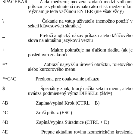
SPACEBAR Zadá medzeru; medzera zadaná medzi volbami
príkazu je vyhodnotená rovnako ako stisk medzerníku.
Význam je teda väčšinou ENTER (nie však vždy)
\ Čakanie na vstup užívateľa (nemožno použíť v
sekcii klávesových skratiek)
_ Preloží anglický názov príkazu alebo kľúčového
slova na aktuálnu jazykovú verziu
+ Makro pokračuje na ďalšom riadku (ak je
posledným znakom)
=* Zobrazí najvyžšiu úroveň obrázku, roletového
alebo kurzorového menu.
*^C^C Predpona pre opakovanie príkazu
$ Špeciálny znak, ktorý načíta sekciu menu, alebo
uvádza podmienený výraz DIESELu ($M=)
^B Zapína/vypíná Krok (CTRL + B)
^C Zruší príkaz (ESC)
^D Zapíná/vypína Súradnice (CTRL + D)
^E Prepne aktuálnu rovinu izometrického kreslenia