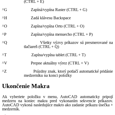
(CTRL + E)
^G Zapíná/vypína Raster (CTRL + G)
^H Zadá klávesu Backspace
^O Zapína/vypína Orto (CTRL + O)
^P Zapína/vypína menuecho (CTRL + P)
^Q Všetky výzvy príkazov sú presmerované na
tlačiareň (CTRL + Q)
^T Zapína/vypína tablet (CTRL + T)
^V Prepne aktuálny výrez (CTRL + V)
^Z Prázdny znak, ktorý potlačí automatické pridánie
medzerníku na konci položky
Ukončenie Makra
Ak vyberiete položku v menu, AutoCAD automaticky pripojí
medzeru na koniec makra pred vykonaním sekvencie príkazov.
AutoCAD vykoná nasledujúce makro ako zadanie príkazu úsečka +
medzerník.