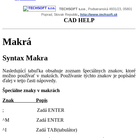
TECHSOFT s.r.o
., Podtatranská 4931/23, 05801
,
Poprad, Slovak Republic
http://www.techsoft.sk
CAD HELP
Makrá
Syntax Makra
Nasledujúcí tabuľka obsahuje zoznam špeciálnych znakov, ktoré
možno používať v makrách. Používanie týchto znakov je popísáné
ďalej v tetjo časti nápovedy.
Špeciálne znaky v makrách
Znak Popis
; Zadá ENTER
^M Zadá ENTER
^I Zadá TAB(tabulátor)