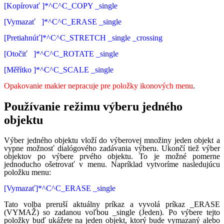
[Kopírovať ]*^C^C_COPY _single
[Vymazať ]*^C^C_ERASE _single
[Pretiahnúť]*^C^C_STRETCH _single _crossing
[Otočiť ]*^C^C_ROTATE _single
[Měřítko ]*^C^C_SCALE _single
Opakovanie makier nepracuje pre položky ikonových menu
.
Používanie režimu výberu jedného
objektu
Výber jedného objektu vloží do výberovej množiny jeden objekt a
vypne možnosť dialógového zadávania výberu. Ukončí tiež výber
objektov po výbere prvého objektu. To je možné pomerne
jednoducho ošetrovať v menu. Napríklad vytvoríme nasledujúcu
položku menu:
[Vymazať]*^C^C_ERASE _single
Tato volba preruší aktuálny príkaz a vyvolá príkaz _ERASE
(VYMAŽ) so zadanou voľbou _single (Jeden). Po výbere tejto
položky buď ukážete na jeden objekt, ktorý bude vymazaný alebo