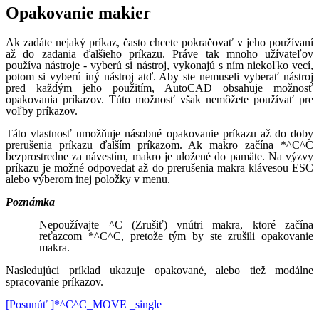
Opakovanie makier
Ak zadáte nejaký príkaz, často chcete pokračovať v jeho používaní
až do zadania ďalšieho príkazu. Práve tak mnoho užívateľov
používa nástroje - vyberú si nástroj, vykonajú s ním niekoľko vecí,
potom si vyberú iný nástroj atď. Aby ste nemuseli vyberať nástroj
pred každým jeho použitím, AutoCAD obsahuje možnosť
opakovania príkazov. Túto možnosť však nemôžete používať pre
voľby príkazov.
Táto vlastnosť umožňuje násobné opakovanie príkazu až do doby
prerušenia príkazu ďalším príkazom. Ak makro začína *^C^C
bezprostredne za návestím, makro je uložené do pamäte. Na výzvy
príkazu je možné odpovedat až do prerušenia makra klávesou ESC
alebo výberom inej položky v menu.
Poznámka
Nepoužívajte ^C (Zrušiť) vnútri makra, ktoré začína
reťazcom *^C^C, pretože tým by ste zrušili opakovanie
makra.
Nasledujúci príklad ukazuje opakované, alebo tiež modálne
spracovanie príkazov.
[Posunúť ]*^C^C_MOVE _single