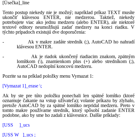
[Úsečka]_line
Tento postup niekedy nie je možný; napríklad príkaz TEXT musíte
ukončiť klávesou ENTER, nie medzerou. Taktiež, niekedy
potrebujete viac ako jednu medzeru (alebo ENTER), ale niektoré
textové editory neumožňujú zadať medzery na konci riadku. V
týchto prípadoch existujú dve doporučenia:
- Ak v makre zadáte stredník (;), AutoCAD ho nahradí
klávesou ENTER.
- Ak je riadok ukončený riadiacim znakom, zpätným
lomítkom (\), znamienkom plus (+) alebo stredníkom (;),
AutoCAD nedoplní koncovú medzeru.
Pozrite sa na príklad položky menu Vymazat 1:
[Vymazat 1]_erase \;
Ak by ste pre túto položku ponechali len spätné lomítko (ktoré
oznamuje čakanie na vstup užívateľa); volanie príkazu by zlyhalo,
pretože AutoCAD by za spätné lomítko nepridal medzeru. Preto v
tomto makre používame stredník, ktorý spôsobí zadanie ENTER
podobne, ako by sme ho zadali z klávesnice. Dalšie príklady:
[USS ]_ucs
[USS W ]_ucs ;