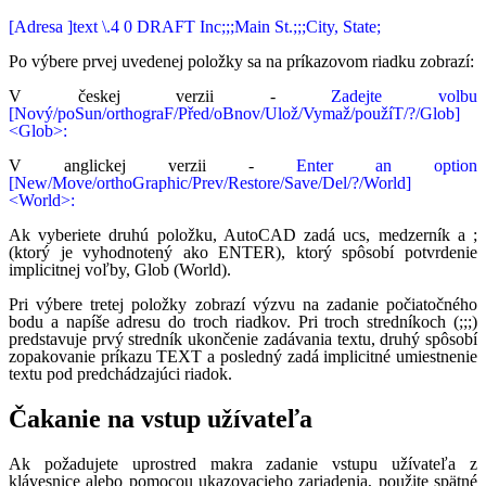
[Adresa ]text \.4 0 DRAFT Inc;;;Main St.;;;City, State;
Po výbere prvej uvedenej položky sa na príkazovom riadku zobrazí:
V českej verzii -
Zadejte volbu
[Nový/poSun/orthograF/Před/oBnov/Ulož/Vymaž/použíT/?/Glob]
<Glob>:
V anglickej verzii -
Enter an option
[New/Move/orthoGraphic/Prev/Restore/Save/Del/?/World]
<World>:
Ak vyberiete druhú položku, AutoCAD zadá ucs, medzerník a ;
(ktorý je vyhodnotený ako ENTER), ktorý spôsobí potvrdenie
implicitnej voľby, Glob (World).
Pri výbere tretej položky zobrazí výzvu na zadanie počiatočného
bodu a napíše adresu do troch riadkov. Pri troch stredníkoch (;;;)
predstavuje prvý stredník ukončenie zadávania textu, druhý spôsobí
zopakovanie príkazu TEXT a posledný zadá implicitné umiestnenie
textu pod predchádzajúci riadok.
Čakanie na vstup užívateľa
Ak požadujete uprostred makra zadanie vstupu užívateľa z
klávesnice alebo pomocou ukazovacieho zariadenia, použite spätné