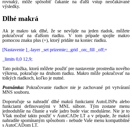
rovnaký, môže spôsobiť čakanie na ďalší vstup neočakávané
výsledky.
Dlhé makrá
Ak je makro tak dlhé, že se nevôjde na jeden riadok, môžete
pokračovať na ďalšom riadku. V tom prípade spojíte makro
pomocou znaku plus (+), ktorý pridáte na koniec riadku.
[Nastavenie ]_-layer _set prizemie;;_grid _on;_fill _off;+
_limits 0,0 12,9;
Tato položka, ktorú môžete použiť pre nastavenie prostredia nového
výkresu, pokračuje na druhom riadku. Makro môže pokračovať na
tolkých riadkoch, koľko je nutné.
Poznámka:
Pokračovanie riadkov nie je zachované pri vytváraní
MNS souboru.
Doporučuje sa nahradiť dlhé makrá funkciami AutoLISPu alebo
funkciami definovanými v MNL súbore. Tým zostane menu
jednoduhšie na čítanie a vaše jadro bude viac modulárne. Nie je to
Však možné takto použiť v AutoCADe LT a v prípade, že makrá
nahradíte spomínaným spôsobom - nebude Vaše menu kompatibilné
s AutoCADom LT.