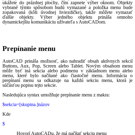
ukážete do prázdnej plochy, čím zapnete výber oknom. Objekty
vybrané týmto spôsobom budú vymazané a položka menu bude
zopakovaná (kôli úvodnej hviezdičke), takže môžete vymazať
ďalšie objekty. Výber jedného objektu prináša omnoho
dynamickejšiu komunikáciu užívateľa s AutoCADom.
Prepínanie menu
AutoCAD prináša možnosť, ako nahradiť obsah aktívnych sekcií
Buttons, Aux, Pop, Screen alebo Tablet. Novým obsahom menu
môže byť iná sekcia alebo podmenu v základnom menu alebo
menu, které bylo načítané ako čiastočné menu. Informácia o
prepínaní menu sa odkazuje na každú sekciu menu, ktorá je
súčásťou popisu tejto sekcie.
Nasledujúca syntax umožňuje prepínanie menu z makra:
$sekcia=[skupina.]názov
Kde
$
Hovorí AutoCADu, že má načítať sekciu menu